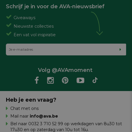
Schrijf je in voor de AVA-nieuwsbrief
Giveaways
Nieuwste collecties
Een vat vol inspiratie
Volg @AVAmoment
Heb je een vraag?
Chat met ons
Mail naar
info@ava.be
Bel naar 0032 3 710 52 99 op werkdagen van 8u30 tot
17u30 en op zaterdag van 10u tot 16u.