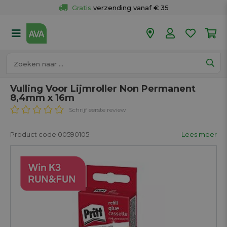
Gratis
 verzending vanaf € 35
Gratis
 ophalen en retour in je winkel
Meer dan 
50 winkels
Voor 18u besteld op werkdagen, 
vandaag verzonden.
Vulling Voor Lijmroller Non Permanent
8,4mm x 16m
Schrijf eerste review
Product code 00590105
Lees meer