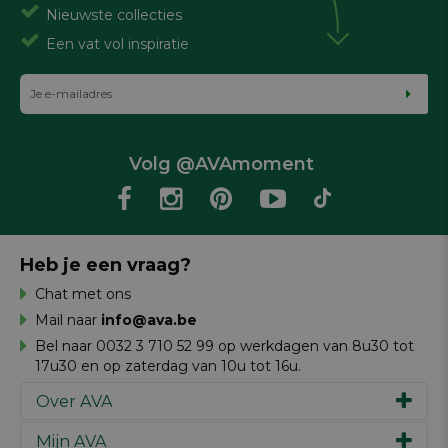
Nieuwste collecties
Een vat vol inspiratie
Volg @AVAmoment
Heb je een vraag?
Chat met ons
Mail naar
info@ava.be
Bel naar 0032 3 710 52 99 op werkdagen van 8u30 tot
17u30 en op zaterdag van 10u tot 16u.
Over AVA
Mijn AVA
Ons verhaal