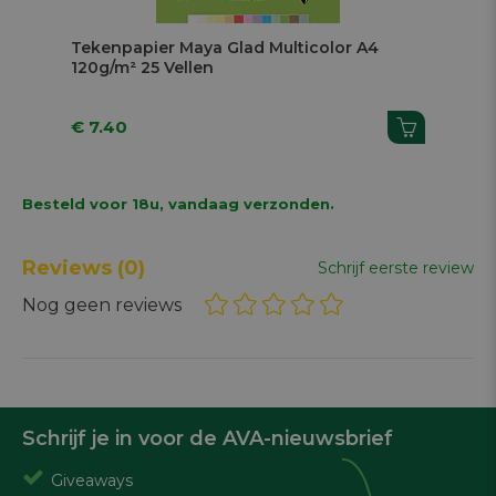
Tekenpapier Maya Glad Multicolor A4
Tek
120g/m² 25 Vellen
270
€ 7.40
€ 1
Besteld voor 18u, vandaag verzonden.
Reviews
(0)
Schrijf eerste review
Nog geen reviews
Schrijf je in voor de AVA-nieuwsbrief
Giveaways