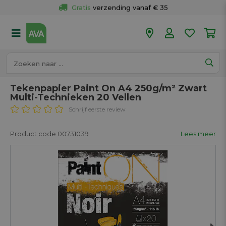
Gratis
 verzending vanaf € 35
Gratis
 ophalen en retour in je winkel
Meer dan 
50 winkels
Voor 18u besteld op werkdagen, 
vandaag verzonden.
Tekenpapier Paint On A4 250g/m² Zwart
Multi-Technieken 20 Vellen
Schrijf eerste review
Product code 00731039
Lees meer