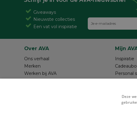
Schrijf je in voor de AVA-nieuwsbrief
Giveaways
Nieuwste collecties
Een vat vol inspiratie
Over AVA
Mijn AV
Ons verhaal
Inspiratie
Merken
Cadeaubo
Werken bij AVA
Personal 
Magazine AVA Moment
Maak je o
Winkels
Review sc
Resources
Deze web
gebruike
Veilig betalen met
Cookie i