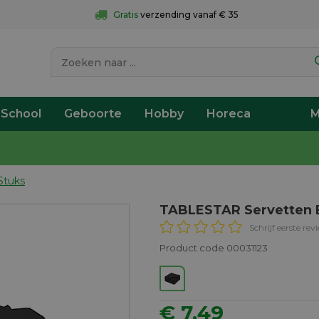
Gratis
 verzending vanaf € 35
 School
Geboorte
Hobby
Horeca
M
Stuks
TABLESTAR Servetten 
Schrijf eerste rev
Product code 00031123
€ 7,49