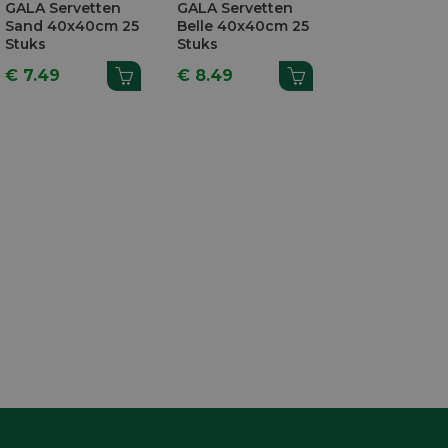
GALA Servetten
GALA Servetten
FIESTA Serve
Sand 40x40cm 25
Belle 40x40cm 25
Belle 3-Laag
Stuks
Stuks
33x33cm 20 
€ 7.49
€ 8.49
€ 3.49