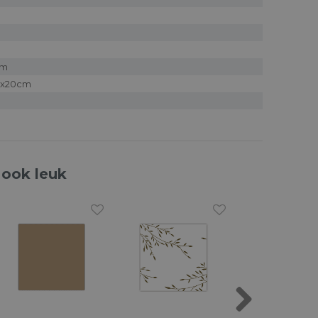
cm
0x20cm
 ook leuk
Next