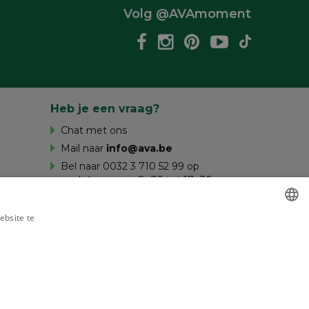
Volg @AVAmoment
Heb je een vraag?
Chat met ons
Mail naar
info@ava.be
Bel naar 0032 3 710 52 99 op
werkdagen van 8u30 tot 17u30 en op
zaterdag van 10u tot 16u.
ebsite te
es verder
DUTCH
FRENCH
gd door
disclaimer