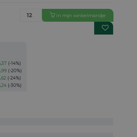
In
mijn
winkelmandje
6,37
(-14%)
5,99
(-20%)
,62
(-24%)
5,24
(-30%)