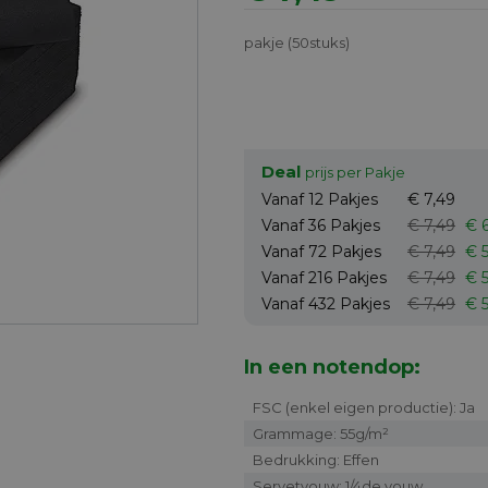
pakje (50stuks)
Deal
prijs per Pakje
Vanaf 12
Pakjes
€ 7,49
Vanaf 36
Pakjes
€ 7,49
€ 
Vanaf 72
Pakjes
€ 7,49
€ 
Vanaf 216
Pakjes
€ 7,49
€ 5
Vanaf 432
Pakjes
€ 7,49
€ 
In een notendop:
FSC (enkel eigen productie): Ja
Grammage: 55g/m²
Bedrukking: Effen
Servetvouw: 1/4de vouw