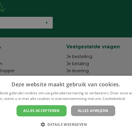
A
Veelgestelde vragen
Je bestelling
n
Je betaling
shopper
Je levering
ntwerp
Je retour
Deze website maakt gebruik van cookies.
hrijven
Maak je ontwerp
Terugroepacties
site gebruikt cookies om uw gebruikerservaring te verbeteren. Door onze w
n, stemt u in met alle cookies in overeenstemming met ons Cookiebeleid.
Le
ALLES ACCEPTEREN
ALLES AFWIJZEN
Bezor
DETAILS WEERGEVEN
nstellingen
Privacy policy
Algemene verkoopsvoorwaarden
Colofon en 