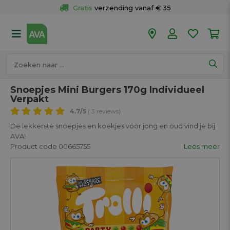
Gratis
 verzending vanaf € 35
Gratis
 ophalen en retour in je winkel
Meer dan 
50 winkels
Voor 18u besteld op werkdagen, 
vandaag verzonden.
Snoepjes Mini Burgers 170g Individueel
Verpakt
4.7
/5
( 3 reviews)
De lekkerste snoepjes en koekjes voor jong en oud vind je bij
AVA!
Product code 00665755
Lees meer