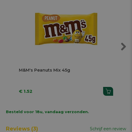
Next
M&M's Peanuts Mix 45g
Kni
€ 1.52
€ 
Besteld voor 18u, vandaag verzonden.
Reviews
(3)
Schrijf een review