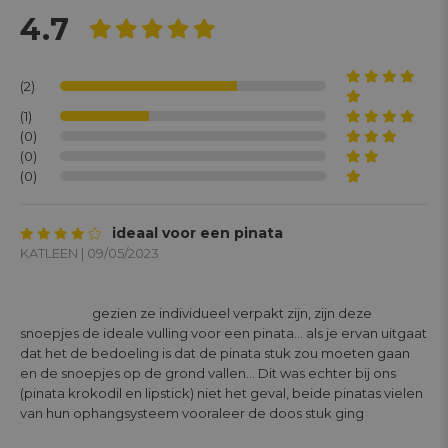
4.7
(2)
(1)
(0)
(0)
(0)
ideaal voor een pinata
KATLEEN | 09/05/2023
			gezien ze individueel verpakt zijn, zijn deze 
snoepjes de ideale vulling voor een pinata... als je ervan uitgaat 
dat het de bedoeling is dat de pinata stuk zou moeten gaan 
en de snoepjes op de grond vallen... Dit was echter bij ons 
(pinata krokodil en lipstick) niet het geval, beide pinatas vielen 
van hun ophangsysteem vooraleer de doos stuk ging
