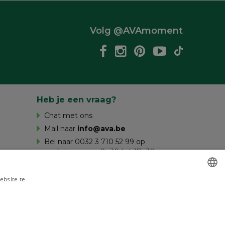
Volg @AVAmoment
Heb je een vraag?
Chat met ons
Mail naar
info@ava.be
Bel naar 0032 3 710 52 99 op
werkdagen van 8u30 tot 17u30 en op
zaterdag van 10u tot 16u.
ebsite te
es verder
DUTCH
FRENCH
gd door