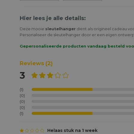
Hier lees je alle details:
Deze mooie
sleutelhanger
dient als origineel cadeau vo
Personaliseer de sleutelhanger door er een eigen ontwerp
Gepersonaliseerde producten vandaag besteld voor 1
Reviews
(2)
3
(1)
(0)
(0)
(0)
(1)
Helaas stuk na 1 week