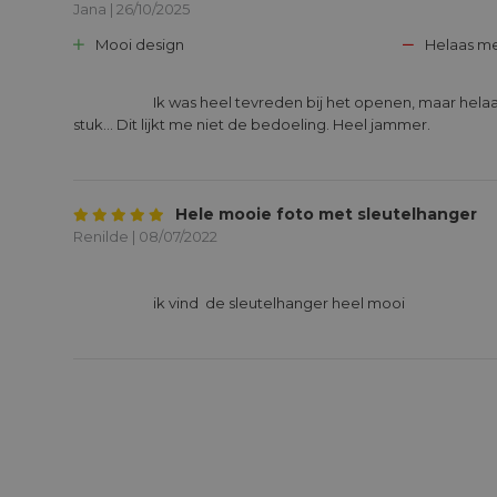
Jana | 26/10/2025
Mooi design
Helaas me
			Ik was heel tevreden bij het openen, maar helaas is de sleutelhanger na 1 week 
stuk... Dit lijkt me niet de bedoeling. Heel jammer.

Hele mooie foto met sleutelhanger
Renilde | 08/07/2022
			ik vind  de sleutelhanger heel mooi 
