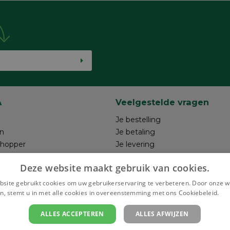
A
Veelgestelde vragen
Je bestelling
n
Je betaling
shopper
Je levering
ntwerp
Je retour
Deze website maakt gebruik van cookies.
hrijven
Maak je ontwerp
Terugroepacties
site gebruikt cookies om uw gebruikerservaring te verbeteren. Door onze w
n, stemt u in met alle cookies in overeenstemming met ons Cookiebeleid.
Le
ALLES ACCEPTEREN
ALLES AFWIJZEN
Bezor