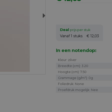
Next
Deal
prijs per stuk
Vanaf 1
stuks
€ 12,03
In een notendop:
Kleur: zilver
Breedte (cm): 3.20
Hoogte (cm): 7.50
Grammage (g/m²): 0g
Foliedruk: None
Proefdruk mogelijk: Nee