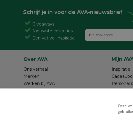
Schrijf je in voor de AVA-nieuwsbrief
Giveaways
Nieuwste collecties
Een vat vol inspiratie
Over AVA
Mijn AV
Ons verhaal
Inspiratie
Merken
Cadeaubo
Werken bij AVA
Personal 
Magazine AVA Moment
Maak je o
Winkels
Review sc
Resources
Deze web
gebruike
Veilig betalen met