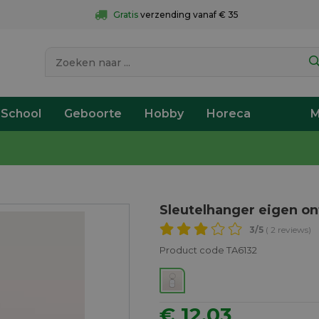
Gratis
 verzending vanaf € 35
 School
Geboorte
Hobby
Horeca
M
Sleutelhanger eigen o
3
/5
( 2 reviews)
Product code TA6132
€ 12,03