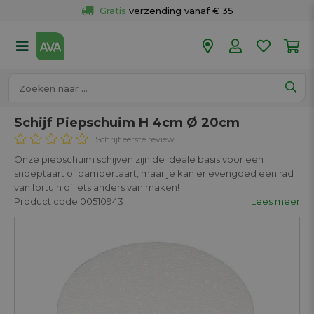
Gratis
 verzending vanaf € 35
Gratis
 ophalen en retour in je winkel
Meer dan 
50 winkels
Voor 18u besteld op werkdagen, 
vandaag verzonden.
Schijf Piepschuim H 4cm Ø 20cm
Schrijf eerste review
Onze piepschuim schijven zijn de ideale basis voor een
snoeptaart of pampertaart, maar je kan er evengoed een rad
van fortuin of iets anders van maken!
Product code 00510943
Lees meer