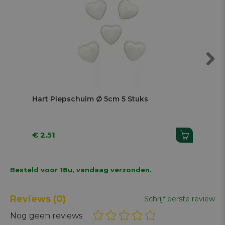
Next
Hart Piepschuim Ø 5cm 5 Stuks
Ha
€ 2.51
€ 1
Besteld voor 18u, vandaag verzonden.
Reviews
(0)
Schrijf eerste review
Nog geen reviews