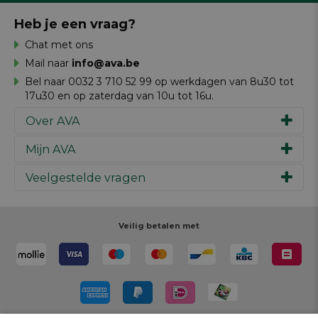
Heb je een vraag?
Chat met ons
Mail naar
info@ava.be
Bel naar 0032 3 710 52 99 op werkdagen van 8u30 tot
17u30 en op zaterdag van 10u tot 16u.
Over AVA
Mijn AVA
Ons verhaal
Merken
Veelgestelde vragen
Inspiratie
Werken bij AVA
Cadeaubon
Magazine AVA Moment
Je bestelling
Personal shopper
Winkels
Je betaling
Veilig betalen met
Maak je ontwerp
Resources
Je levering
Review schrijven
Je retour
Maak je ontwerp
Terugroepacties