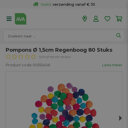
Gratis
 ophalen en retour in je winkel
Meer dan 
50 winkels
Voor 18u besteld op werkdagen, 
vandaag verzonden.
Pompons Ø 1,5cm Regenboog 80 Stuks
Schrijf eerste review
Product code 00512406
Lees meer
Next