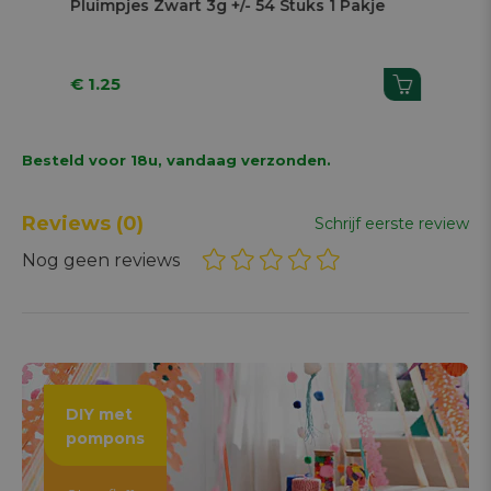
s
Pluimpjes Zwart 3g +/- 54 Stuks 1 Pakje
Plu
€ 1.25
€ 1
Besteld voor 18u, vandaag verzonden.
Reviews
(0)
Schrijf eerste review
Nog geen reviews
DIY met
pompons