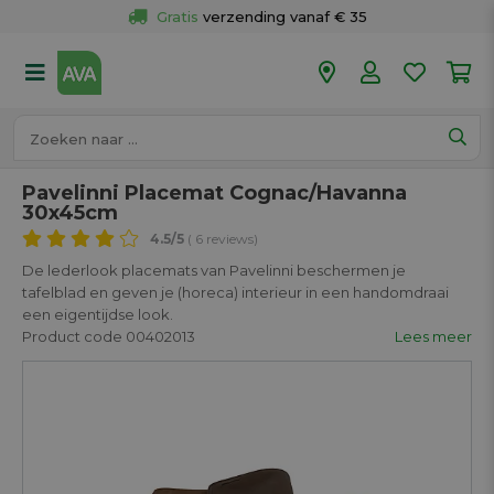
Gratis
 verzending vanaf € 35
Gratis
 ophalen en retour in je winkel
Meer dan 
50 winkels
Voor 18u besteld op werkdagen, 
vandaag verzonden.
Pavelinni Placemat Cognac/Havanna
30x45cm
4.5
/5
( 6 reviews)
De lederlook placemats van Pavelinni beschermen je
tafelblad en geven je (horeca) interieur in een handomdraai
een eigentijdse look.
Product code 00402013
Lees meer