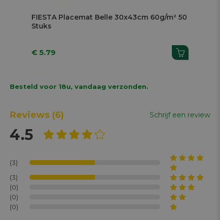
FIESTA Placemat Belle 30x43cm 60g/m² 50
Pl
Stuks
Be
€ 5.79
€ 
Besteld voor 18u, vandaag verzonden.
Reviews
(6)
Schrijf een review
4.5
(3)
(3)
(0)
(0)
(0)