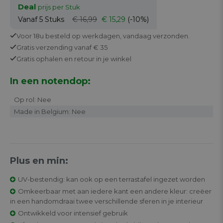
Deal
prijs per Stuk
Vanaf 5
Stuks
€ 16,99
€ 15,29
(-10%)
Voor 18u besteld op werkdagen,
vandaag verzonden.
Gratis
verzending vanaf € 35
Gratis
ophalen en retour in je winkel
In een notendop:
Op rol: Nee
Made in Belgium: Nee
Plus en min:
UV-bestendig: kan ook op een terrastafel ingezet worden
Omkeerbaar met aan iedere kant een andere kleur: creëer
in een handomdraai twee verschillende sferen in je interieur
Ontwikkeld voor intensief gebruik