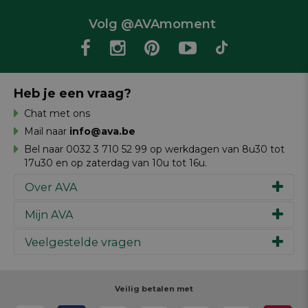
Volg @AVAmoment
Heb je een vraag?
Chat met ons
Mail naar
info@ava.be
Bel naar 0032 3 710 52 99 op werkdagen van 8u30 tot
17u30 en op zaterdag van 10u tot 16u.
Over AVA
Mijn AVA
Ons verhaal
Merken
Veelgestelde vragen
Inspiratie
Werken bij AVA
Cadeaubon
Magazine AVA Moment
Je bestelling
Personal shopper
Winkels
Je betaling
Veilig betalen met
Maak je ontwerp
Resources
Je levering
Review schrijven