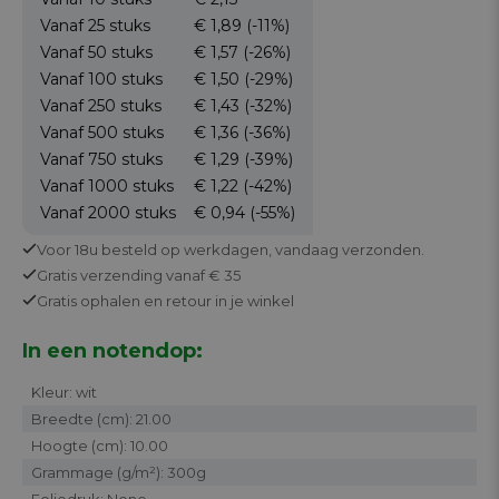
Vanaf 25
stuks
€ 1,89
(-11%)
Vanaf 50
stuks
€ 1,57
(-26%)
Vanaf 100
stuks
€ 1,50
(-29%)
Vanaf 250
stuks
€ 1,43
(-32%)
Vanaf 500
stuks
€ 1,36
(-36%)
Vanaf 750
stuks
€ 1,29
(-39%)
Vanaf 1000
stuks
€ 1,22
(-42%)
Vanaf 2000
stuks
€ 0,94
(-55%)
Voor 18u besteld op werkdagen,
vandaag verzonden.
Gratis
verzending vanaf € 35
Gratis
ophalen en retour in je winkel
In een notendop:
Kleur: wit
Breedte (cm): 21.00
Hoogte (cm): 10.00
Grammage (g/m²): 300g
Foliedruk: None