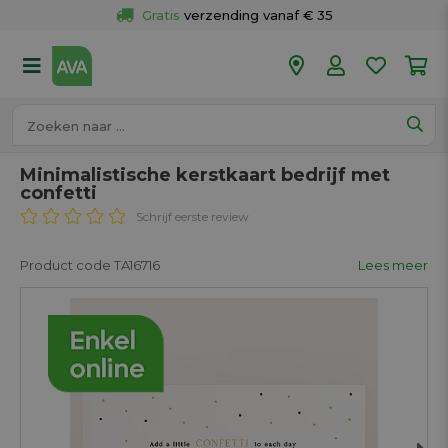
Gratis
 verzending vanaf € 35
Gratis
 ophalen en retour in je winkel
Meer dan 
50 winkels
Voor 18u besteld op werkdagen, 
vandaag verzonden.
Minimalistische kerstkaart bedrijf met
confetti
Schrijf eerste review
Product code TA16716
Lees meer