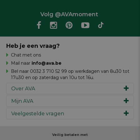
Volg @AVAmoment
Heb je een vraag?
Chat met ons
Mail naar
info@ava.be
Bel naar 0032 3 710 52 99 op werkdagen van 8u30 tot
17u30 en op zaterdag van 10u tot 16u.
Over AVA
Mijn AVA
Ons verhaal
Merken
Veelgestelde vragen
Inspiratie
Werken bij AVA
Cadeaubon
Magazine AVA Moment
Je bestelling
Personal shopper
Winkels
Je betaling
Veilig betalen met
Maak je ontwerp
Resources