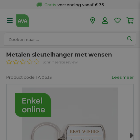
Gratis
 verzending vanaf € 35
Gratis
 ophalen en retour in je winkel
Meer dan 
50 winkels
Voor 18u besteld op werkdagen, 
vandaag verzonden.
Metalen sleutelhanger met wensen
Schrijf eerste review
Product code TA10633
Lees meer