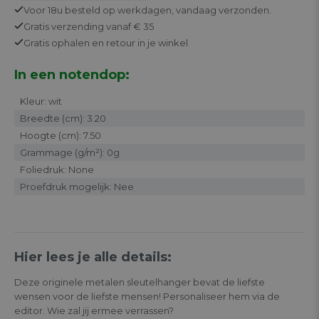
Voor 18u besteld op werkdagen,
vandaag verzonden.
Gratis
verzending vanaf € 35
Gratis
ophalen en retour in je winkel
In een notendop:
Kleur: wit
Breedte (cm): 3.20
Hoogte (cm): 7.50
Grammage (g/m²): 0g
Foliedruk: None
Proefdruk mogelijk: Nee
Hier lees je alle details:
Deze originele metalen sleutelhanger bevat de liefste
wensen voor de liefste mensen! Personaliseer hem via de
editor. Wie zal jij ermee verrassen?