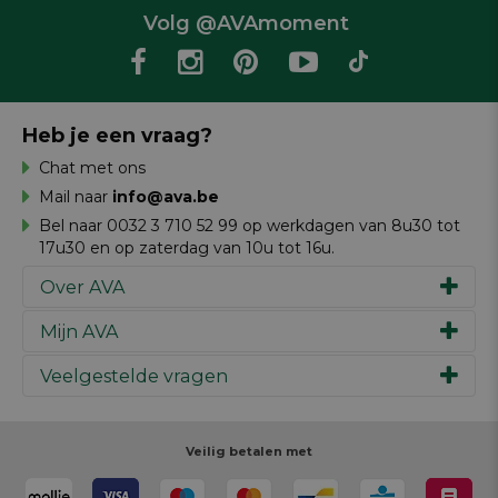
Volg @AVAmoment
Heb je een vraag?
Chat met ons
Mail naar
info@ava.be
Bel naar 0032 3 710 52 99 op werkdagen van 8u30 tot
17u30 en op zaterdag van 10u tot 16u.
Over AVA
Mijn AVA
Ons verhaal
Merken
Veelgestelde vragen
Inspiratie
Werken bij AVA
Cadeaubon
Magazine AVA Moment
Je bestelling
Personal shopper
Winkels
Je betaling
Veilig betalen met
Maak je ontwerp
Resources
Je levering
Review schrijven