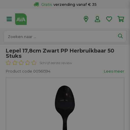
Gratis
 verzending vanaf € 35
Gratis
 ophalen en retour in je winkel
Meer dan 
50 winkels
Voor 18u besteld op werkdagen, 
vandaag verzonden.
Lepel 17,8cm Zwart PP Herbruikbaar 50
Stuks
Schrijf eerste review
Product code 00561594
Lees meer