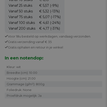
Vanaf 25
stuks
€ 5,57
(-9%)
Vanaf 50
stuks
€ 5,32
(-13%)
Vanaf 75
stuks
€ 5,07
(-17%)
Vanaf 100
stuks
€ 4,61
(-24%)
Vanaf 200
stuks
€ 4,17
(-31%)
Voor 18u besteld op werkdagen,
vandaag verzonden.
Gratis
verzending vanaf € 35
Gratis
ophalen en retour in je winkel
In een notendop:
Kleur: wit
Breedte (cm): 10.00
Hoogte (cm): 21.00
Grammage (g/m²): 800g
Foliedruk: None
Proefdruk mogelijk: Ja