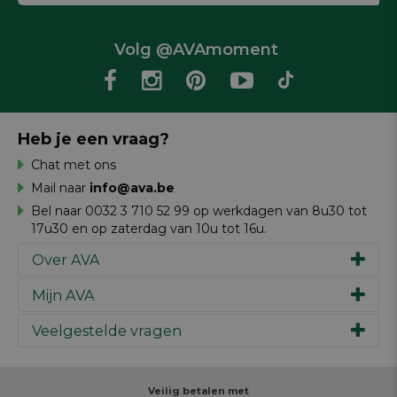
Volg @AVAmoment
Heb je een vraag?
Chat met ons
Mail naar
info@ava.be
Bel naar 0032 3 710 52 99 op werkdagen van 8u30 tot
17u30 en op zaterdag van 10u tot 16u.
Over AVA
Mijn AVA
Ons verhaal
Merken
Veelgestelde vragen
Inspiratie
Werken bij AVA
Cadeaubon
Magazine AVA Moment
Je bestelling
Personal shopper
Winkels
Je betaling
Veilig betalen met
Maak je ontwerp