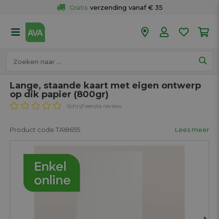
Gratis
 verzending vanaf € 35
Gratis
 ophalen en retour in je winkel
Meer dan 
50 winkels
Voor 18u besteld op werkdagen, 
vandaag verzonden.
Lange, staande kaart met eigen ontwerp
op dik papier (800gr)
Schrijf eerste review
Product code TA18655
Lees meer