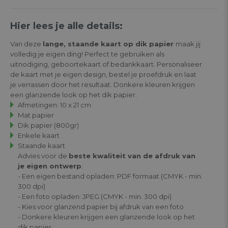
Hier lees je alle details:
Van deze
lange, staande kaart op dik papier
maak jij
volledig je eigen ding! Perfect te gebruiken als
uitnodiging, geboortekaart of bedankkaart. Personaliseer
de kaart met je eigen design, bestel je proefdruk en laat
je verrassen door het resultaat. Donkere kleuren krijgen
een glanzende look op het dik papier.
Afmetingen: 10 x 21 cm
Mat papier
Dik papier (800gr)
Enkele kaart
Staande kaart
Advies voor de
beste kwaliteit van de afdruk van
je eigen ontwerp
:
- Een eigen bestand opladen: PDF formaat (CMYK - min.
300 dpi)
- Een foto opladen: JPEG (CMYK - min. 300 dpi)
- Kies voor glanzend papier bij afdruk van een foto
- Donkere kleuren krijgen een glanzende look op het
dik papier.