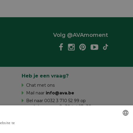
Volg @AVAmoment
Heb je een vraag?
Chat met ons
Mail naar
info@ava.be
Bel naar 0032 3 710 52 99 op
werkdagen van 8u30 tot 17u30 en op
zaterdag van 10u tot 16u.
ebsite te
es verder
DUTCH