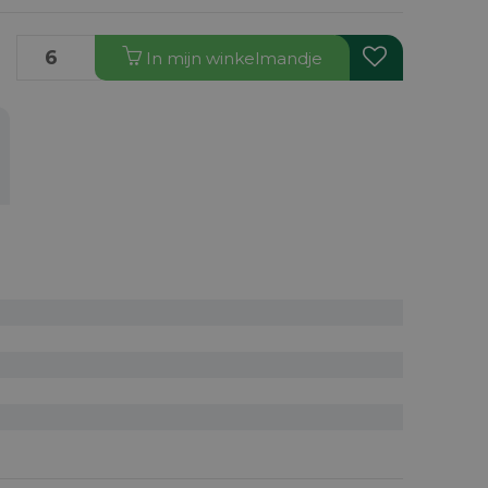
In
mijn
winkelmandje