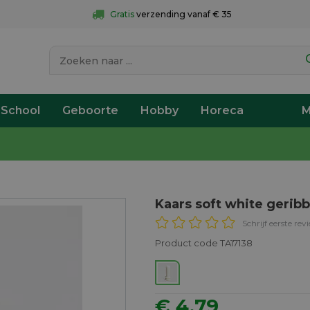
Gratis
 verzending vanaf € 35
 School
Geboorte
Hobby
Horeca
M
Kaars soft white gerib
Schrijf eerste rev
Product code TA17138
€ 4,79