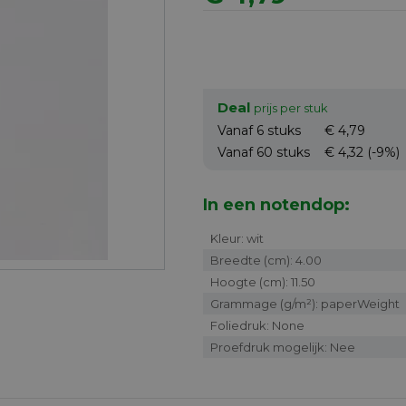
Deal
prijs per stuk
Vanaf 6
stuks
€ 4,79
Vanaf 60
stuks
€ 4,32
(-9%)
In een notendop:
Kleur: wit
Breedte (cm): 4.00
Hoogte (cm): 11.50
Grammage (g/m²): paperWeight
Foliedruk: None
Proefdruk mogelijk: Nee