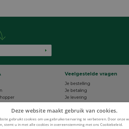
A
Veelgestelde vragen
Je bestelling
n
Je betaling
shopper
Je levering
ntwerp
Je retour
Deze website maakt gebruik van cookies.
hrijven
Maak je ontwerp
Terugroepacties
site gebruikt cookies om uw gebruikerservaring te verbeteren. Door onze w
n, stemt u in met alle cookies in overeenstemming met ons Cookiebeleid.
Le