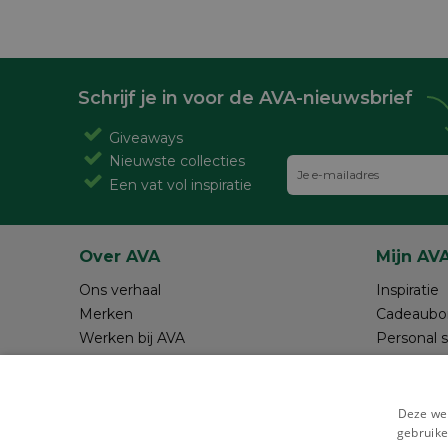
Schrijf je in voor de AVA-nieuwsbrief
Giveaways
Nieuwste collecties
Een vat vol inspiratie
Over AVA
Mijn AV
Ons verhaal
Inspiratie
Merken
Cadeaubo
Werken bij AVA
Personal 
Magazine AVA Moment
Maak je o
Winkels
Review sc
Resources
Deze web
gebruike