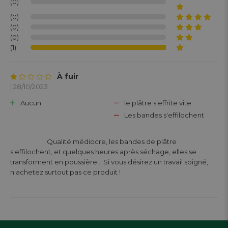
(0)
(0)
(0)
(0)
(1)
À fuir
| 28/10/2023
Aucun
le plâtre s'effrite vite
Les bandes s'effilochent
			Qualité médiocre, les bandes de plâtre 
s'effilochent, et quelques heures après séchage, elles se 
transforment en poussière... Si vous désirez un travail soigné, 
n'achetez surtout pas ce produit !
