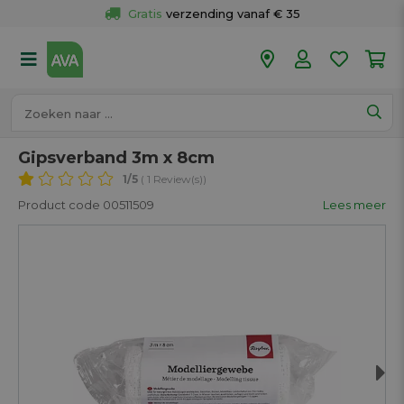
Gratis
 verzending vanaf € 35
Gratis
 ophalen en retour in je winkel
Meer dan 
50 winkels
Voor 18u besteld op werkdagen, 
vandaag verzonden.
Gipsverband 3m x 8cm
1
/5
( 1 Review(s))
Product code 00511509
Lees meer
Next