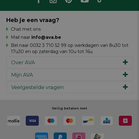
Heb je een vraag?
Chat met ons
Mail naar
info@ava.be
Bel naar 0032 3 710 52 99 op werkdagen van 8u30 tot
17u30 en op zaterdag van 10u tot 16u.
Over AVA
Mijn AVA
Ons verhaal
Merken
Veelgestelde vragen
Inspiratie
Werken bij AVA
Cadeaubon
Magazine AVA Moment
Je bestelling
Personal shopper
Winkels
Je betaling
Veilig betalen met
Maak je ontwerp
Resources
Je levering
Review schrijven
Je retour
Maak je ontwerp
Terugroepacties