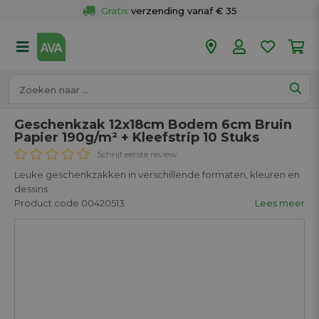
Gratis
 verzending vanaf € 35
Gratis
 ophalen en retour in je winkel
Meer dan 
50 winkels
Voor 18u besteld op werkdagen, 
vandaag verzonden.
Geschenkzak 12x18cm Bodem 6cm Bruin
Papier 190g/m² + Kleefstrip 10 Stuks
Schrijf eerste review
Leuke geschenkzakken in verschillende formaten, kleuren en
dessins.
Product code 00420513
Lees meer