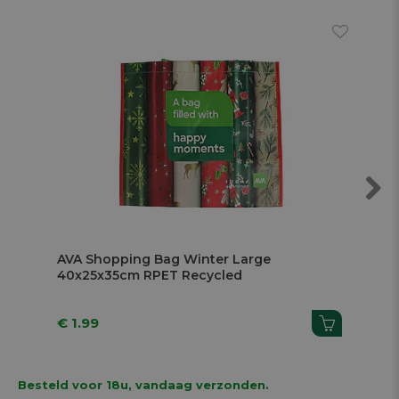
Next
AVA Shopping Bag Winter Large
AV
40x25x35cm RPET Recycled
32
€ 1.99
€ 1
Besteld voor 18u, vandaag verzonden.