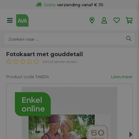
Gratis
 verzending vanaf € 35
Gratis
 ophalen en retour in je winkel
Meer dan 
50 winkels
Voor 18u besteld op werkdagen, 
vandaag verzonden.
Fotokaart met gouddetail
Schrijf eerste review
Product code TA8214
Lees meer