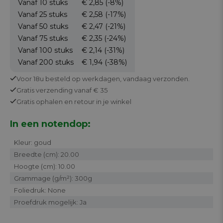
Vanaf 10
stuks
€ 2,85
(-8%)
Vanaf 25
stuks
€ 2,58
(-17%)
Vanaf 50
stuks
€ 2,47
(-21%)
Vanaf 75
stuks
€ 2,35
(-24%)
Vanaf 100
stuks
€ 2,14
(-31%)
Vanaf 200
stuks
€ 1,94
(-38%)
Voor 18u besteld op werkdagen,
vandaag verzonden.
Gratis
verzending vanaf € 35
Gratis
ophalen en retour in je winkel
In een notendop:
Kleur: goud
Breedte (cm): 20.00
Hoogte (cm): 10.00
Grammage (g/m²): 300g
Foliedruk: None
Proefdruk mogelijk: Ja