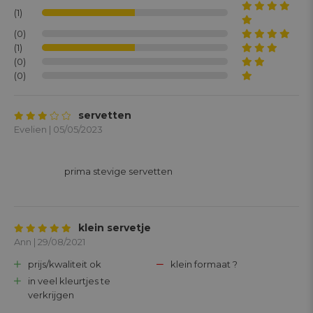
(1)
(0)
(1)
(0)
(0)
servetten
Evelien | 05/05/2023
			prima stevige servetten

klein servetje
Ann | 29/08/2021
prijs/kwaliteit ok
klein formaat ?
in veel kleurtjes te
verkrijgen