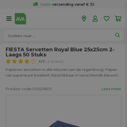
Gratis
 verzending vanaf € 35
Gratis
 ophalen en retour in je winkel
Meer dan 
50 winkels
Voor 18u besteld op werkdagen, 
vandaag verzonden.
FIESTA Servetten Royal Blue 25x25cm 2-
Laags 50 Stuks
4
/5
( 2 reviews)
Papieren servetten in alle kleuren van de regenboog. Papier
van superieure kwaliteit. Beschikbaar in verschilende kleuren.
Product code 00020603
Lees meer