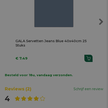
Next
GALA Servetten Jeans Blue 40x40cm 25
GA
Stuks
€ 7.49
€ 
Besteld voor 18u, vandaag verzonden.
Reviews
(2)
Schrijf een review
4