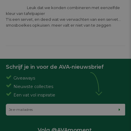
			Leuk dat we konden combineren met eenzelfde 
kleur van tafelpapier

T'is een servet, en deed wat we verwachten van een servet... 
smosboelkes opkuisen. meer valt er niet van te zeggen

Schrijf je in voor de AVA-nieuwsbrief
Giveaways
Nieuwste collecties
Een vat vol inspiratie
Volg @AVAmoment