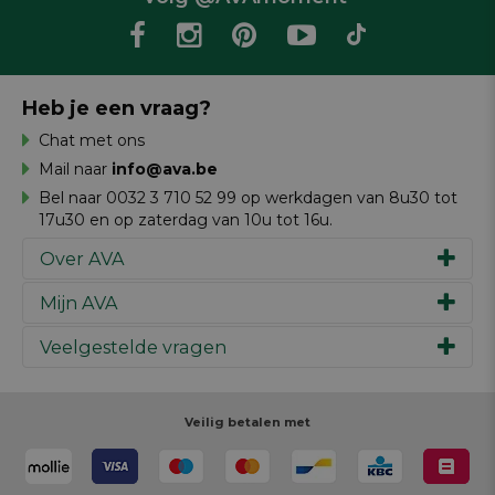
Heb je een vraag?
Chat met ons
Mail naar
info@ava.be
Bel naar 0032 3 710 52 99 op werkdagen van 8u30 tot
17u30 en op zaterdag van 10u tot 16u.
Over AVA
Mijn AVA
Ons verhaal
Merken
Veelgestelde vragen
Inspiratie
Werken bij AVA
Cadeaubon
Magazine AVA Moment
Je bestelling
Personal shopper
Winkels
Je betaling
Veilig betalen met
Maak je ontwerp
Resources
Je levering
Review schrijven
Je retour