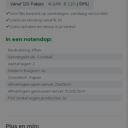
Vanaf 120
Pakjes
€ 2,99
€ 1,20
(-59%)
Voor 18u besteld op werkdagen,
vandaag verzonden.
Gratis
verzending vanaf € 35
Gratis
ophalen en retour in je winkel
In een notendop:
Bedrukking: Effen
Servetgebruik: Cocktail
Aantal lagen: 2
Made in Belgium: Ja
Grondstof : Papier
Afmetingen open servet: 25x25cm
Afmetingen gevouwen servet: 12,5x12,5cm
FSC (enkel eigen productie): Ja
Plus en min: