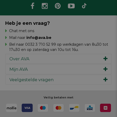
Heb je een vraag?
Chat met ons
Mail naar
info@ava.be
Bel naar 0032 3 710 52 99 op werkdagen van 8u30 tot
17u30 en op zaterdag van 10u tot 16u.
Over AVA
Mijn AVA
Ons verhaal
Merken
Veelgestelde vragen
Inspiratie
Werken bij AVA
Cadeaubon
Magazine AVA Moment
Je bestelling
Personal shopper
Winkels
Je betaling
Veilig betalen met
Maak je ontwerp
Resources
Je levering
Review schrijven
Je retour
Maak je ontwerp