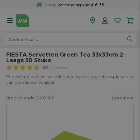
Gratis
 verzending vanaf € 35
Gratis
 ophalen en retour in je winkel
Meer dan 
50 winkels
Voor 18u besteld op werkdagen, 
vandaag verzonden.
FIESTA Servetten Green Tea 33x33cm 2-
Laags 50 Stuks
5
/5
( 2 reviews)
Papieren servetten in alle kleuren van de regenboog. In papier
van superieure kwaliteit.
Product code 00021801
Lees meer