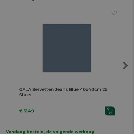
Next
GALA Servetten Jeans Blue 40x40cm 25
GA
Stuks
€ 7.49
€ 
Vandaag besteld, de volgende werkdag