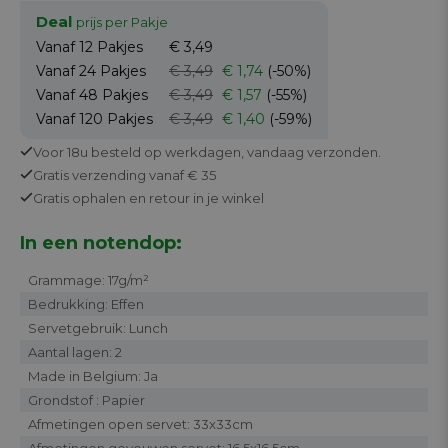
Deal
prijs per Pakje
Vanaf 12
Pakjes
€ 3,49
Vanaf 24
Pakjes
€ 3,49
€ 1,74
(-50%)
Vanaf 48
Pakjes
€ 3,49
€ 1,57
(-55%)
Vanaf 120
Pakjes
€ 3,49
€ 1,40
(-59%)
Voor 18u besteld op werkdagen,
vandaag verzonden.
Gratis
verzending vanaf € 35
Gratis
ophalen en retour in je winkel
In een notendop:
Grammage: 17g/m²
Bedrukking: Effen
Servetgebruik: Lunch
Aantal lagen: 2
Made in Belgium: Ja
Grondstof : Papier
Afmetingen open servet: 33x33cm
Afmetingen gevouwen servet: 16,5x16,5cm