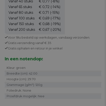
Vanaf 40
stuks
€ 0,77
(-8%)
Vanaf 65
stuks
€ 0,72
(-14%)
Vanaf 80
stuks
€ 0,71
(-15%)
Vanaf 100
stuks
€ 0,69
(-17%)
Vanaf 150
stuks
€ 0,68
(-19%)
Vanaf 200
stuks
€ 0,67
(-20%)
Voor 18u besteld op werkdagen,
vandaag verzonden.
Gratis
verzending vanaf € 35
Gratis
ophalen en retour in je winkel
In een notendop:
Kleur: groen
Breedte (cm): 42.00
Hoogte (cm): 29.70
Grammage (g/m²): 120g
Foliedruk: None
Proefdruk mogelijk: Nee