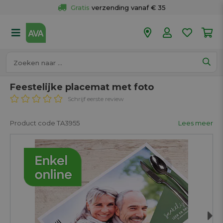
Gratis
 verzending vanaf € 35
Gratis
 ophalen en retour in je winkel
Meer dan 
50 winkels
Voor 18u besteld op werkdagen, 
vandaag verzonden.
Feestelijke placemat met foto
Schrijf eerste review
Product code TA3955
Lees meer