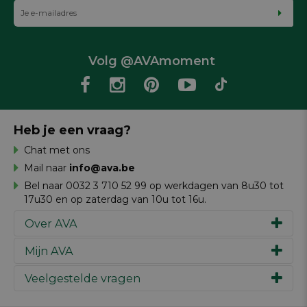
Volg @AVAmoment
Heb je een vraag?
Chat met ons
Mail naar
info@ava.be
Bel naar 0032 3 710 52 99 op werkdagen van 8u30 tot
17u30 en op zaterdag van 10u tot 16u.
Over AVA
Mijn AVA
Ons verhaal
Merken
Veelgestelde vragen
Inspiratie
Werken bij AVA
Cadeaubon
Magazine AVA Moment
Je bestelling