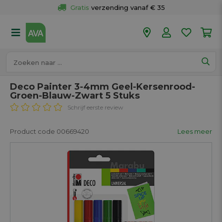
Gratis
 verzending vanaf € 35
Gratis
 ophalen en retour in je winkel
Meer dan 
50 winkels
Voor 18u besteld op werkdagen, 
vandaag verzonden.
Deco Painter 3-4mm Geel-Kersenrood-
Groen-Blauw-Zwart 5 Stuks
Schrijf eerste review
Product code 00669420
Lees meer