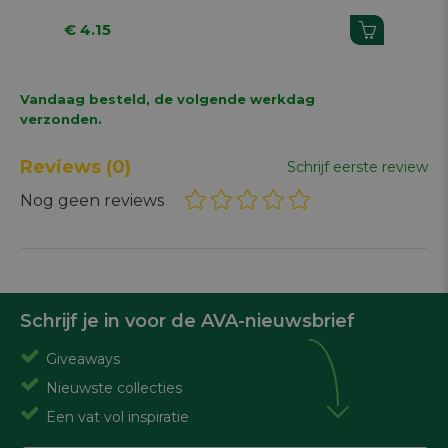
€ 4.15
€ 4
Vandaag besteld, de volgende werkdag
verzonden.
Reviews
(0)
Schrijf eerste review
Nog geen reviews
Schrijf je in voor de AVA-nieuwsbrief
Giveaways
Nieuwste collecties
Een vat vol inspiratie