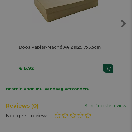
Next
Doos Papier-Maché A4 21x29,7x5,5cm
Za
€ 6.92
€ 
Besteld voor 18u, vandaag verzonden.
Reviews
(0)
Schrijf eerste review
Nog geen reviews