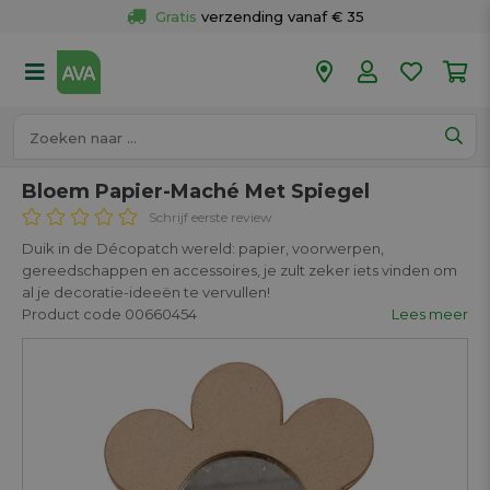
Gratis
 verzending vanaf € 35
Gratis
 ophalen en retour in je winkel
Meer dan 
50 winkels
Voor 18u besteld op werkdagen, 
vandaag verzonden.
Bloem Papier-Maché Met Spiegel
Schrijf eerste review
Duik in de Décopatch wereld: papier, voorwerpen,
gereedschappen en accessoires, je zult zeker iets vinden om
al je decoratie-ideeën te vervullen!
Product code 00660454
Lees meer