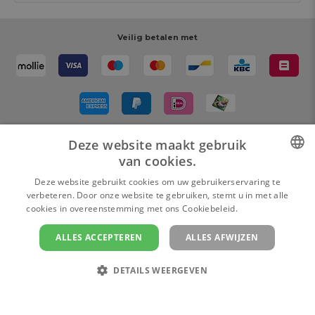
Cadeaubon
Magazine AVA Moment
Je bestelling
Personal shopper
Winkels
Je betaling
Veilig betalen met
Maak je ontwerp
Resources
Je levering
Review schrijven
Je retour
Maak je ontwerp
Terugroepacties
Deze website maakt gebruik
Bezorgd door
van cookies.
DUTCH
Deze website gebruikt cookies om uw gebruikerservaring te
verbeteren. Door onze website te gebruiken, stemt u in met alle
FRENCH
cookies in overeenstemming met ons Cookiebeleid.
Lees verder
ALLES ACCEPTEREN
ALLES AFWIJZEN
Cookie instellingen
Privacy policy
Algemene verkoopsvoorwaarden
Colofon en disclaimer
DETAILS WEERGEVEN
Copyright
© 2026 www.ava.be | Powered by
Tilroy
pakje
Privacybeleid
In
winkelmandje
STRIKT NOODZAKELIJK
PRESTATIE
(20stuks)