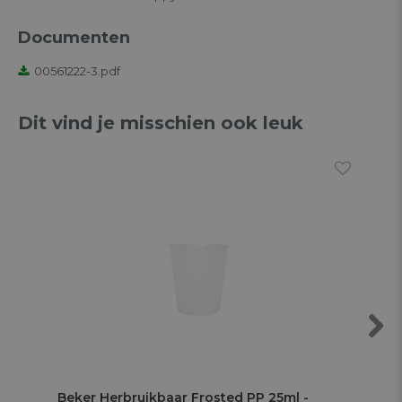
Documenten
00561222-3.pdf
Dit vind je misschien ook leuk
Next
Beker Herbruikbaar Frosted PP 25ml -
Be