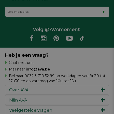
Volg @AVAmoment
Heb je een vraag?
Chat met ons
Mail naar
info@ava.be
Bel naar 0032 3 710 52 99 op werkdagen van 8u30 tot
17u30 en op zaterdag van 10u tot 16u.
Over AVA
Mijn AVA
Ons verhaal
Merken
Veelgestelde vragen
Inspiratie
Werken bij AVA