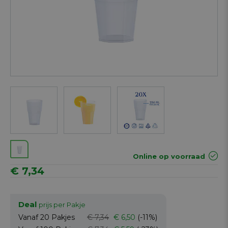
Next
Online op voorraad
€ 7,34
Deal
prijs per Pakje
Vanaf 20
Pakjes
€ 7,34
€ 6,50
(-11%)