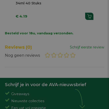
34ml 40 Stuks
11,
€ 4.19
€ 
Besteld voor 18u, vandaag verzonden.
Reviews
(0)
Schrijf eerste review
Nog geen reviews
Schrijf je in voor de AVA-nieuwsbrief
Giveaways
Nieuwste collecties
Een vat vol inspiratie