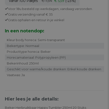
Vanaf 100
Pakjes
€ 7,34
€ 5,59
(-23%)
Voor 18u besteld op werkdagen,
vandaag verzonden.
Gratis
verzending vanaf € 35
Gratis
ophalen en retour in je winkel
In een notendop:
Kleur body horeca: Semi-transparant
Bekertype: Normaal
Producttype horeca: Beker
Horecamateriaal: Polypropyleen (PP)
Bekerinhoud: 250ml
Geschikt voor warme/koude dranken: Enkel koude dranken
Vaatwas: Ja
Hier lees je alle details:
Beker Herbruikbaar Happy Tumbler 250ml 20 Stuks