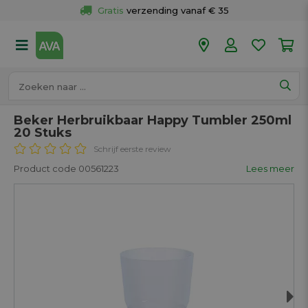
Gratis
 verzending vanaf € 35
Gratis
 ophalen en retour in je winkel
Meer dan 
50 winkels
Voor 18u besteld op werkdagen, 
vandaag verzonden.
Beker Herbruikbaar Happy Tumbler 250ml
20 Stuks
Schrijf eerste review
Product code 00561223
Lees meer