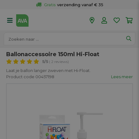
Gratis
 verzending vanaf € 35
Gratis
 ophalen en retour in je winkel
Meer dan 
50 winkels
Voor 18u besteld op werkdagen, 
vandaag verzonden.
Ballonaccessoire 150ml Hi-Float
5
/5
( 2 reviews)
Laat je ballon langer zweven met Hi-Float.
Product code 00457198
Lees meer