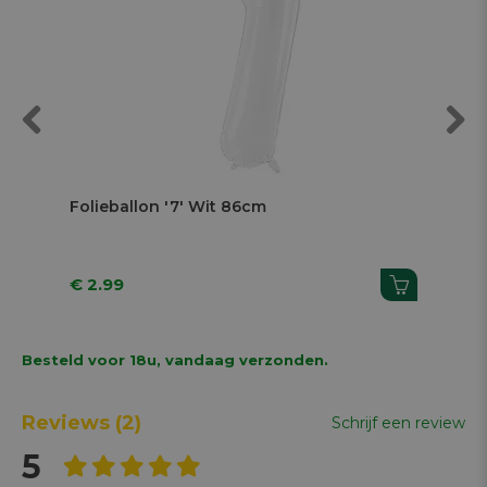
Previous
Next
Folieballon '7' Wit 86cm
Fol
€ 2.99
€ 
Besteld voor 18u, vandaag verzonden.
Reviews
(2)
Schrijf een review
5