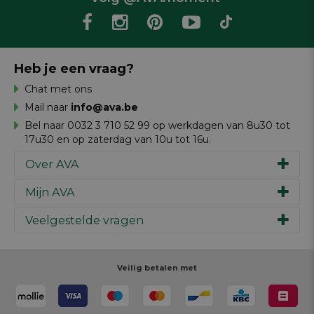
Heb je een vraag?
Chat met ons
Mail naar
info@ava.be
Bel naar 0032 3 710 52 99 op werkdagen van 8u30 tot
17u30 en op zaterdag van 10u tot 16u.
Over AVA
Mijn AVA
Ons verhaal
Merken
Veelgestelde vragen
Inspiratie
Werken bij AVA
Cadeaubon
Magazine AVA Moment
Je bestelling
Personal shopper
Winkels
Je betaling
Veilig betalen met
Maak je ontwerp
Resources
Je levering
Review schrijven
Je retour