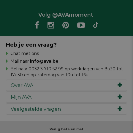
Volg @AVAmoment
Heb je een vraag?
Chat met ons
Mail naar
info@ava.be
Bel naar 0032 3 710 52 99 op werkdagen van 8u30 tot
17u30 en op zaterdag van 10u tot 16u.
Over AVA
Mijn AVA
Ons verhaal
Merken
Veelgestelde vragen
Inspiratie
Werken bij AVA
Cadeaubon
Magazine AVA Moment
Je bestelling
Personal shopper
Winkels
Je betaling
Veilig betalen met
Maak je ontwerp
Resources