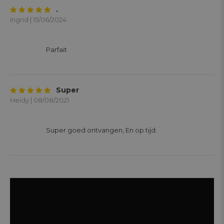
.
Ingrid | 15/06/2024
			Parfait 

Super
Heidy | 08/08/2021
			Super goed ontvangen, En op tijd. 
