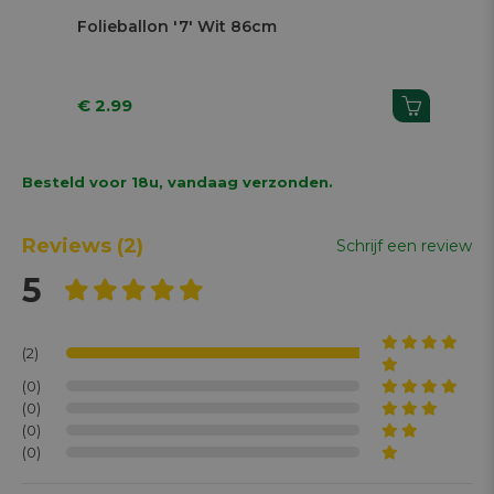
Folieballon '7' Wit 86cm
Fol
€ 2.99
€ 
Besteld voor 18u, vandaag verzonden.
Reviews
(2)
Schrijf een review
5
(2)
(0)
(0)
(0)
(0)