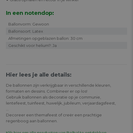
In een notendop:
Ballonvorm: Gewoon
Ballonsoort: Latex
Afmetingen opgeblazen ballon: 30 cm
Geschikt voor helium?: Ja
Hier lees je alle details:
De ballonnen zijn verkrijgbaar in verschillende kleuren,
formaten en dessins. Combineer er op los!
Gebruik ballonnen als decoratie op je communie,
lentefeest, tuinfeest, huwelijk, jubileum, verjaardagsfeest,
…
Decoreer een themafeest of creër een prachtige
regenboog aan ballonnen.
Klik hier om alle producten van Belbal te ontdekken.