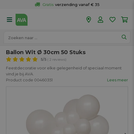
Gratis
 verzending vanaf € 35
Gratis
 ophalen en retour in je winkel
Meer dan 
50 winkels
Voor 18u besteld op werkdagen, 
vandaag verzonden.
Ballon Wit Ø 30cm 50 Stuks
5
/5
( 2 reviews)
Feestdecoratie voor elke gelegenheid of speciaal moment
vind je bij AVA.
Product code 00460351
Lees meer