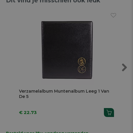
Dit vind je misschien ook leuk
Next
Verzamelalbum Muntenalbum Leeg 1 Van
Ve
De 5
€ 22.73
€ 
Besteld voor 18u, vandaag verzonden.