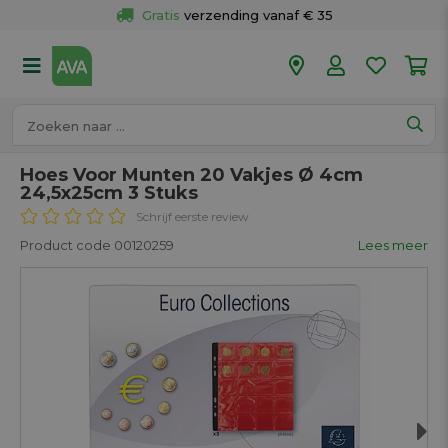
Gratis
 verzending vanaf € 35
Gratis
 ophalen en retour in je winkel
Meer dan 
50 winkels
Voor 18u besteld op werkdagen, 
vandaag verzonden.
Hoes Voor Munten 20 Vakjes Ø 4cm
24,5x25cm 3 Stuks
Schrijf eerste review
Product code 00120259
Lees meer