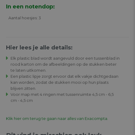
In een notendop:
Aantal hoesjes: 3
Hier lees je alle details:
Elk plastic blad wordt aangevuld door een tussenblad in
rood karton om de afbeeldingen op de stukken beter
te laten uitkomen.
Een plastic lipje zorgt ervoor dat elk vakje dichtgedaan
kan worden, zodat de stukken mooi op hun plaats
blijven zitten.
Voor map met 4 ringen met tussenruimte 4,5 cm - 6,5
cm - 4,5 cm
Klik hier om terug te gaan naar alles van Exacompta.