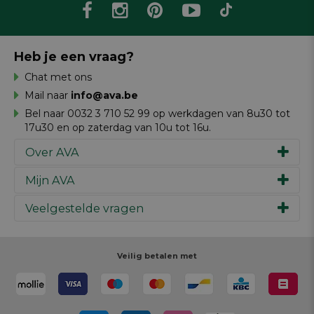
Heb je een vraag?
Chat met ons
Mail naar
info@ava.be
Bel naar 0032 3 710 52 99 op werkdagen van 8u30 tot
17u30 en op zaterdag van 10u tot 16u.
Over AVA
Mijn AVA
Ons verhaal
Merken
Veelgestelde vragen
Inspiratie
Werken bij AVA
Cadeaubon
Magazine AVA Moment
Je bestelling
Personal shopper
Winkels
Je betaling
Veilig betalen met
Maak je ontwerp
Resources
Je levering
Review schrijven
Je retour
Maak je ontwerp