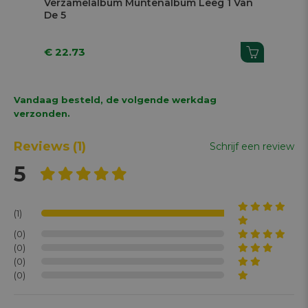
Verzamelalbum Muntenalbum Leeg 1 Van
Ho
De 5
24,
€ 22.73
€ 
Vandaag besteld, de volgende werkdag
verzonden.
Reviews
(1)
Schrijf een review
5
(1)
(0)
(0)
(0)
(0)