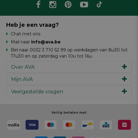
Heb je een vraag?
Chat met ons
Mail naar
info@ava.be
Bel naar 0032 3 710 52 99 op werkdagen van 8u30 tot
17u30 en op zaterdag van 10u tot 16u.
Over AVA
Mijn AVA
Ons verhaal
Merken
Veelgestelde vragen
Inspiratie
Werken bij AVA
Cadeaubon
Magazine AVA Moment
Je bestelling
Personal shopper
Winkels
Je betaling
Veilig betalen met
Maak je ontwerp
Resources
Je levering
Review schrijven
Je retour
Maak je ontwerp