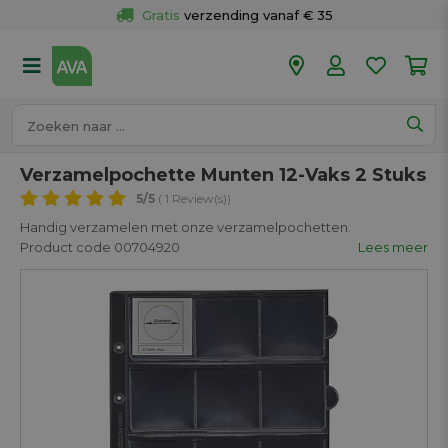
Gratis
 verzending vanaf € 35
Gratis
 ophalen en retour in je winkel
Meer dan 
50 winkels
Voor 18u besteld op werkdagen, 
vandaag verzonden.
Verzamelpochette Munten 12-Vaks 2 Stuks
5
/5
( 1 Review(s))
Handig verzamelen met onze verzamelpochetten.
Product code 00704920
Lees meer