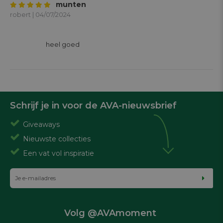
munten
robert | 04/07/2024
			heel goed

Schrijf je in voor de AVA-nieuwsbrief
Giveaways
Nieuwste collecties
Een vat vol inspiratie
Volg @AVAmoment