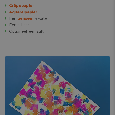
Crêpepapier
Aquarelpapier
Een
penseel
& water
Een schaar
Optioneel: een stift