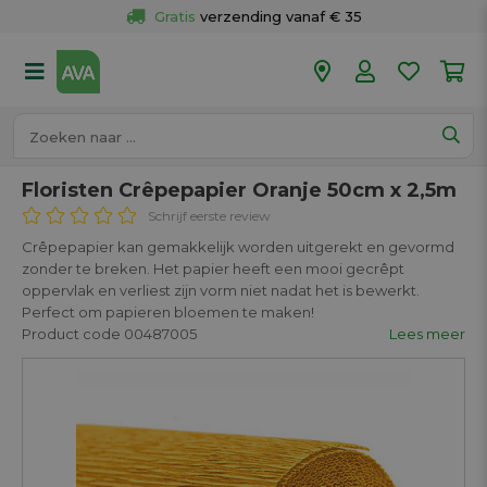
Gratis
 ophalen en retour in je winkel
Meer dan 
50 winkels
Voor 18u besteld op werkdagen, 
vandaag verzonden.
Floristen Crêpepapier Oranje 50cm x 2,5m
Schrijf eerste review
Crêpepapier kan gemakkelijk worden uitgerekt en gevormd
zonder te breken. Het papier heeft een mooi gecrêpt
oppervlak en verliest zijn vorm niet nadat het is bewerkt.
Perfect om papieren bloemen te maken!
Product code 00487005
Lees meer