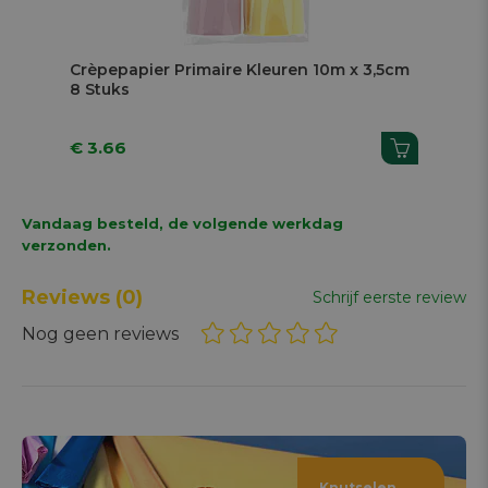
Previous
Next
5cm
Kaarten En Enveloppen Harten
Kaa
Fl
€ 7.34
€ 
€ 12.25
Vandaag besteld, de volgende werkdag
verzonden.
Reviews
(0)
Schrijf eerste review
Nog geen reviews
Knutselen