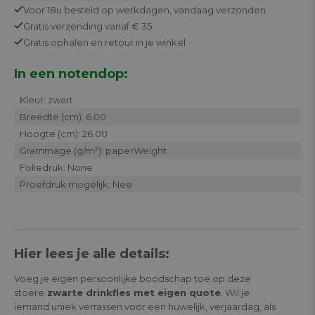
Voor 18u besteld op werkdagen,
vandaag verzonden.
Gratis
verzending vanaf € 35
Gratis
ophalen en retour in je winkel
In een notendop:
Kleur: zwart
Breedte (cm): 6.00
Hoogte (cm): 26.00
Grammage (g/m²): paperWeight
Foliedruk: None
Proefdruk mogelijk: Nee
Hier lees je alle details:
Voeg je eigen persoonlijke boodschap toe op deze
stoere
zwarte drinkfles met eigen quote
. Wil je
iemand uniek verrassen voor een huwelijk, verjaardag, als