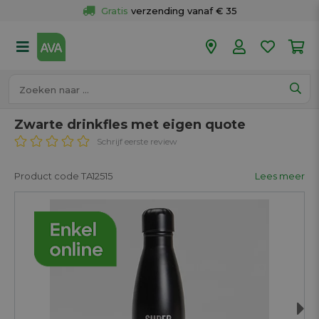
Gratis
 verzending vanaf € 35
Gratis
 ophalen en retour in je winkel
Meer dan 
50 winkels
Voor 18u besteld op werkdagen, 
vandaag verzonden.
Zwarte drinkfles met eigen quote
Schrijf eerste review
Product code TA12515
Lees meer