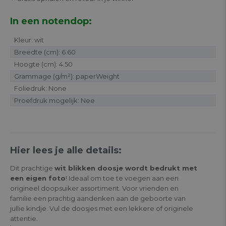
In een notendop:
Kleur: wit
Breedte (cm): 6.60
Hoogte (cm): 4.50
Grammage (g/m²): paperWeight
Foliedruk: None
Proefdruk mogelijk: Nee
Hier lees je alle details:
Dit prachtige
wit blikken doosje wordt bedrukt met
een eigen foto
! Ideaal om toe te voegen aan een
origineel doopsuiker assortiment. Voor vrienden en
familie een prachtig aandenken aan de geboorte van
jullie kindje. Vul de doosjes met een lekkere of originele
attentie.