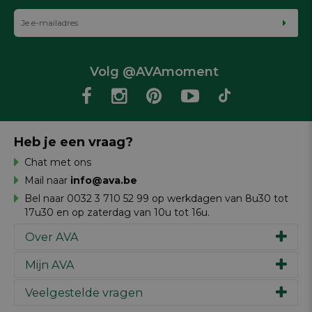
Volg @AVAmoment
Heb je een vraag?
Chat met ons
Mail naar
info@ava.be
Bel naar 0032 3 710 52 99 op werkdagen van 8u30 tot
17u30 en op zaterdag van 10u tot 16u.
Over AVA
Mijn AVA
Ons verhaal
Merken
Veelgestelde vragen
Inspiratie
Werken bij AVA
Cadeaubon