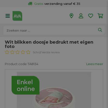
Gratis
 verzending vanaf € 35
Gratis
 ophalen en retour in je winkel
Meer dan 
50 winkels
Voor 18u besteld op werkdagen, 
vandaag verzonden.
Wit blikken doosje bedrukt met eigen
foto
Schrijf eerste review
Product code TA8134
Lees meer