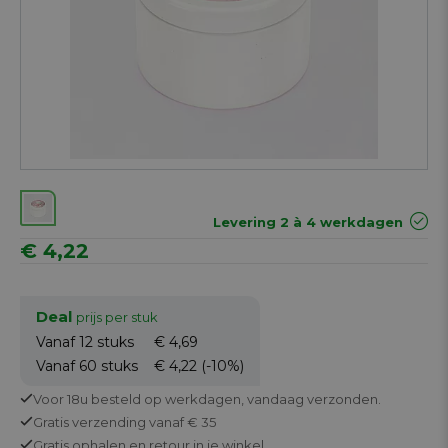
Levering 2 à 4 werkdagen
€ 4,22
Deal
prijs per stuk
Vanaf 12
stuks
€ 4,69
Vanaf 60
stuks
€ 4,22
(-10%)
Voor 18u besteld op werkdagen,
vandaag verzonden.
Gratis
verzending vanaf € 35
Gratis
ophalen en retour in je winkel