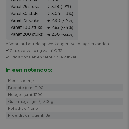
Vanaf 25
stuks
€ 3,18
(-9%)
Vanaf 50
stuks
€ 3,04
(-13%)
Vanaf 75
stuks
€ 2,90
(-17%)
Vanaf 100
stuks
€ 2,63
(-24%)
Vanaf 200
stuks
€ 2,38
(-32%)
Voor 18u besteld op werkdagen,
vandaag verzonden.
Gratis
verzending vanaf € 35
Gratis
ophalen en retour in je winkel
In een notendop:
Kleur: kleurrijk
Breedte (cm): 11.00
Hoogte (cm): 17.00
Grammage (g/m²): 300g
Foliedruk: None
Proefdruk mogelijk: Ja