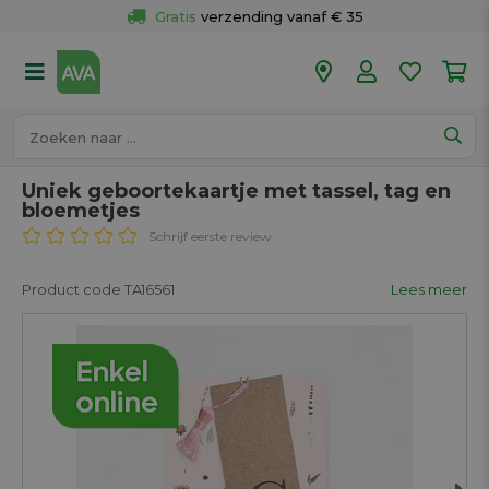
Gratis
 verzending vanaf € 35
Gratis
 ophalen en retour in je winkel
Meer dan 
50 winkels
Voor 18u besteld op werkdagen, 
vandaag verzonden.
Uniek geboortekaartje met tassel, tag en
bloemetjes
Schrijf eerste review
Product code TA16561
Lees meer