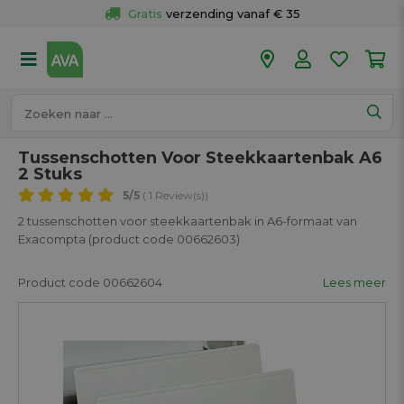
Gratis
 verzending vanaf € 35
Gratis
 ophalen en retour in je winkel
Meer dan 
50 winkels
Voor 18u besteld op werkdagen, 
vandaag verzonden.
Tussenschotten Voor Steekkaartenbak A6
2 Stuks
5
/5
( 1 Review(s))
2 tussenschotten voor steekkaartenbak in A6-formaat van
Exacompta (product code 00662603)
Product code 00662604
Lees meer