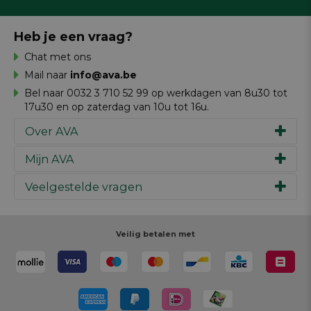
Heb je een vraag?
Chat met ons
Mail naar
info@ava.be
Bel naar 0032 3 710 52 99 op werkdagen van 8u30 tot
17u30 en op zaterdag van 10u tot 16u.
Over AVA
Mijn AVA
Ons verhaal
Merken
Veelgestelde vragen
Inspiratie
Werken bij AVA
Cadeaubon
Magazine AVA Moment
Je bestelling
Personal shopper
Winkels
Je betaling
Veilig betalen met
Maak je ontwerp
Resources
Je levering
Review schrijven
Je retour
Maak je ontwerp
Terugroepacties