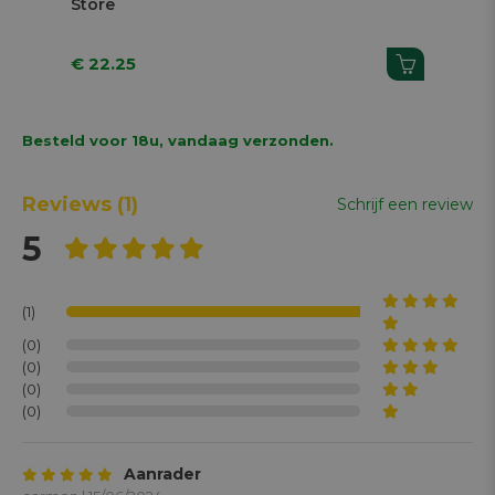
Store
€ 22.25
€ 1
Besteld voor 18u, vandaag verzonden.
Reviews
(1)
Schrijf een review
5
(1)
(0)
(0)
(0)
(0)
Aanrader