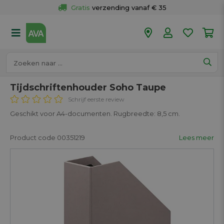
Gratis
 verzending vanaf € 35
Gratis
 ophalen en retour in je winkel
Meer dan 
50 winkels
Voor 18u besteld op werkdagen, 
vandaag verzonden.
Tijdschriftenhouder Soho Taupe
Schrijf eerste review
Geschikt voor A4-documenten. Rugbreedte: 8,5 cm.
Product code 00351219
Lees meer