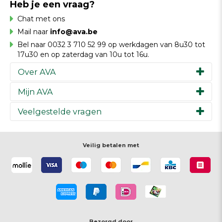
Heb je een vraag?
Chat met ons
Mail naar
info@ava.be
Bel naar 0032 3 710 52 99 op werkdagen van 8u30 tot
17u30 en op zaterdag van 10u tot 16u.
Over AVA
Mijn AVA
Ons verhaal
Merken
Veelgestelde vragen
Inspiratie
Werken bij AVA
Cadeaubon
Magazine AVA Moment
Je bestelling
Personal shopper
Winkels
Je betaling
Veilig betalen met
Maak je ontwerp
Resources
Je levering
Review schrijven
Je retour
Maak je ontwerp
Terugroepacties
Bezorgd door