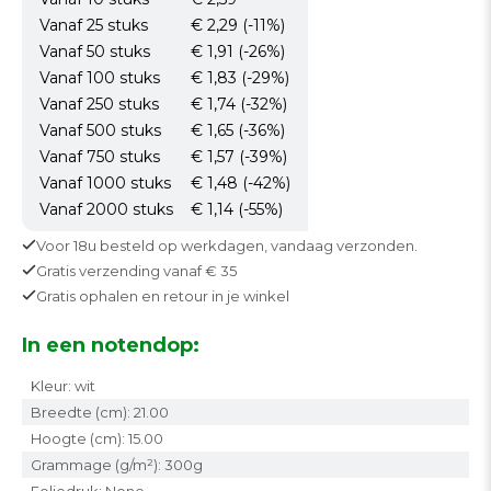
Vanaf 25
stuks
€ 2,29
(-11%)
Vanaf 50
stuks
€ 1,91
(-26%)
Vanaf 100
stuks
€ 1,83
(-29%)
Vanaf 250
stuks
€ 1,74
(-32%)
Vanaf 500
stuks
€ 1,65
(-36%)
Vanaf 750
stuks
€ 1,57
(-39%)
Vanaf 1000
stuks
€ 1,48
(-42%)
Vanaf 2000
stuks
€ 1,14
(-55%)
Voor 18u besteld op werkdagen,
vandaag verzonden.
Gratis
verzending vanaf € 35
Gratis
ophalen en retour in je winkel
In een notendop:
Kleur: wit
Breedte (cm): 21.00
Hoogte (cm): 15.00
Grammage (g/m²): 300g
Foliedruk: None