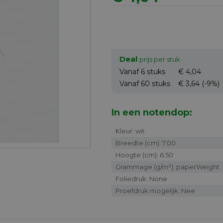
Deal
prijs per stuk
Vanaf 6
stuks
€ 4,04
Vanaf 60
stuks
€ 3,64
(-9%)
In een notendop:
Kleur: wit
Breedte (cm): 7.00
Hoogte (cm): 6.50
Grammage (g/m²): paperWeight
Foliedruk: None
Proefdruk mogelijk: Nee