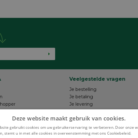
A
Veelgestelde vragen
Je bestelling
n
Je betaling
shopper
Je levering
ntwerp
Je retour
Deze website maakt gebruik van cookies.
hrijven
Maak je ontwerp
Terugroepacties
site gebruikt cookies om uw gebruikerservaring te verbeteren. Door onze w
n, stemt u in met alle cookies in overeenstemming met ons Cookiebeleid.
Le