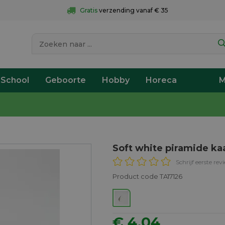
Gratis
 verzending vanaf € 35
 School
Geboorte
Hobby
Horeca
M
Soft white piramide ka
Schrijf eerste rev
Product code TA17126
€ 4,04