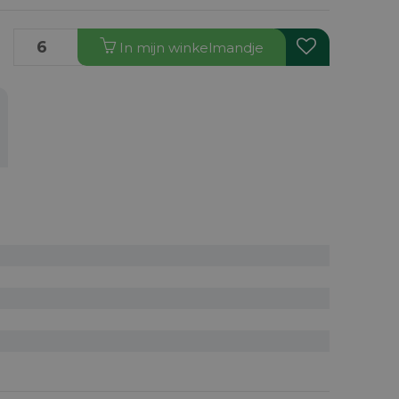
In
mijn
winkelmandje