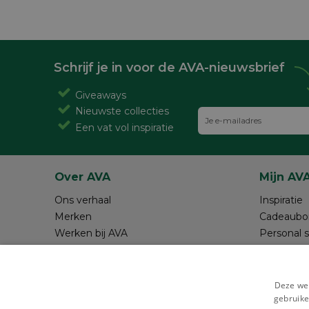
Schrijf je in voor de AVA-nieuwsbrief
Giveaways
Nieuwste collecties
Een vat vol inspiratie
Over AVA
Mijn AV
Ons verhaal
Inspiratie
Merken
Cadeaubo
Werken bij AVA
Personal 
Magazine AVA Moment
Maak je o
Winkels
Review sc
Resources
Deze web
gebruike