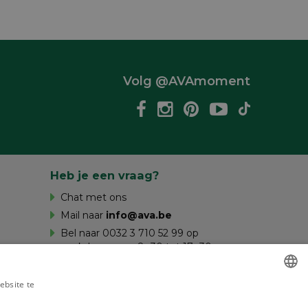
Volg @AVAmoment
Heb je een vraag?
Chat met ons
Mail naar
info@ava.be
Bel naar 0032 3 710 52 99 op
werkdagen van 8u30 tot 17u30 en op
zaterdag van 10u tot 16u.
ebsite te
es verder
DUTCH