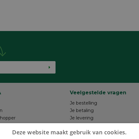
A
Veelgestelde vragen
Je bestelling
n
Je betaling
shopper
Je levering
ntwerp
Je retour
Deze website maakt gebruik van cookies.
hrijven
Maak je ontwerp