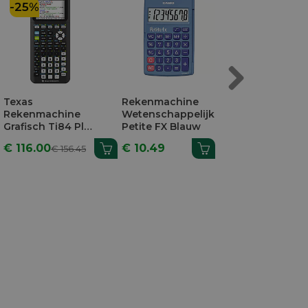
-25%
Next
Texas
Rekenmachine
Grafisch
Rekenmachine
Wetenschappelijk
Rekenmachi
Grafisch Ti84 Plus
Petite FX Blauw
Texas TI84 
Ce-T Python
Met
€ 116.00
€ 10.49
€ 119.00
€ 156.45
€ 16
Edition
Examenfunct