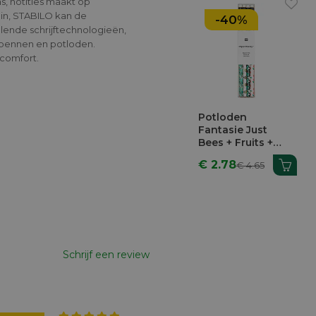
s, notities maakt op
ndin, STABILO kan de
-40%
llende schrijftechnologieën,
ltpennen en potloden.
comfort.
Potloden
Fantasie Just
Bees + Fruits +
Flowers 4 Stuks
€ 2.78
€ 4.65
Schrijf een review