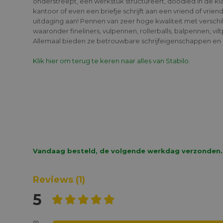
onderstreept, een werkstuk structureert, doodled in de kla
kantoor of even een briefje schrijft aan een vriend of vrie
uitdaging aan! Pennen van zeer hoge kwaliteit met verschi
waaronder fineliners, vulpennen, rollerballs, balpennen, vi
Allemaal bieden ze betrouwbare schrijfeigenschappen en 
Klik hier om terug te keren naar alles van Stabilo.
Vandaag besteld, de volgende werkdag verzonden.
Reviews
(1)
5