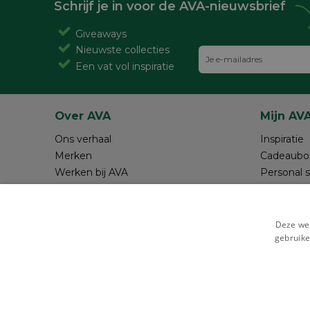
Schrijf je in voor de AVA-nieuwsbrief
Giveaways
Nieuwste collecties
Een vat vol inspiratie
Over AVA
Mijn AV
Ons verhaal
Inspiratie
Merken
Cadeaubo
Werken bij AVA
Personal 
Magazine AVA Moment
Maak je o
Winkels
Review sc
Resources
Deze web
gebruike
Veilig betalen met
Cookie i