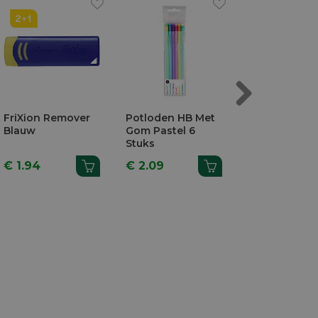
Next
FriXion Remover
Potloden HB Met
Potloodslijpe
Blauw
Gom Pastel 6
Gaats Metaal
Stuks
€ 1.94
€ 2.09
€ 2.09