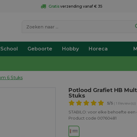
Gratis
 verzending vanaf € 35
 School
Geboorte
Hobby
Horeca
M
Gom 6 Stuks
Potlood Grafiet HB Mul
Stuks
5
/5
( 1 Review(s))
STABILO: voor elke behoefte een 
Product code 00760481