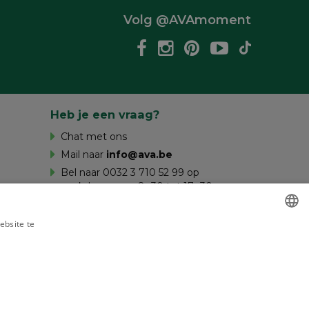
Volg @AVAmoment
Heb je een vraag?
Chat met ons
Mail naar
info@ava.be
Bel naar 0032 3 710 52 99 op
werkdagen van 8u30 tot 17u30 en op
zaterdag van 10u tot 16u.
ebsite te
es verder
DUTCH
FRENCH
gd door
disclaimer