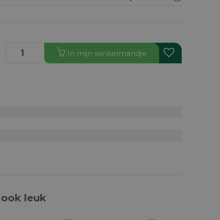
In
mijn
winkelmandje
 ook leuk