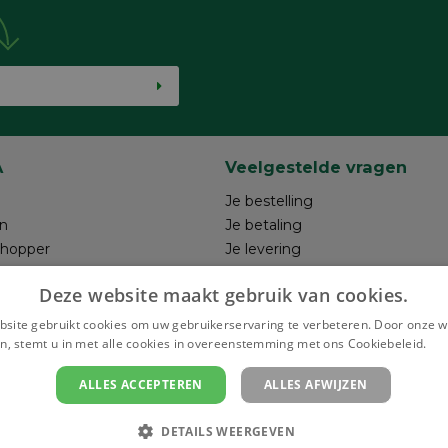
A
Veelgestelde vragen
Je bestelling
n
Je betaling
shopper
Je levering
ntwerp
Je retour
Deze website maakt gebruik van cookies.
hrijven
Maak je ontwerp
Terugroepacties
site gebruikt cookies om uw gebruikerservaring te verbeteren. Door onze w
n, stemt u in met alle cookies in overeenstemming met ons Cookiebeleid.
Le
ALLES ACCEPTEREN
ALLES AFWIJZEN
Bezor
DETAILS WEERGEVEN
nstellingen
Privacy policy
Algemene verkoopsvoorwaarden
Colofon en 