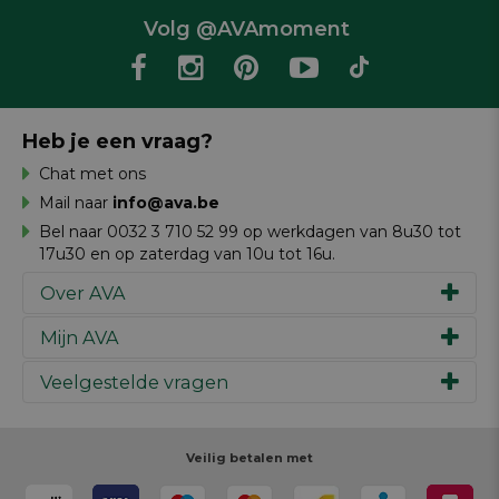
Volg @AVAmoment
Heb je een vraag?
Chat met ons
Mail naar
info@ava.be
Bel naar 0032 3 710 52 99 op werkdagen van 8u30 tot
17u30 en op zaterdag van 10u tot 16u.
Over AVA
Mijn AVA
Ons verhaal
Merken
Veelgestelde vragen
Inspiratie
Werken bij AVA
Cadeaubon
Magazine AVA Moment
Je bestelling
Personal shopper
Winkels
Je betaling
Veilig betalen met
Maak je ontwerp
Resources
Je levering
Review schrijven