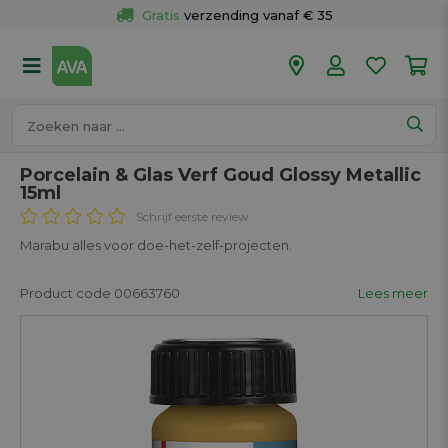
Gratis
 verzending vanaf € 35
Gratis
 ophalen en retour in je winkel
Meer dan 
50 winkels
Voor 18u besteld op werkdagen, 
vandaag verzonden.
Porcelain & Glas Verf Goud Glossy Metallic
15ml
Schrijf eerste review
Marabu alles voor doe-het-zelf-projecten.
Product code 00663760
Lees meer