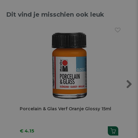
Dit vind je misschien ook leuk
Next
Porcelain & Glas Verf Oranje Glossy 15ml
Por
€ 4.15
€ 4