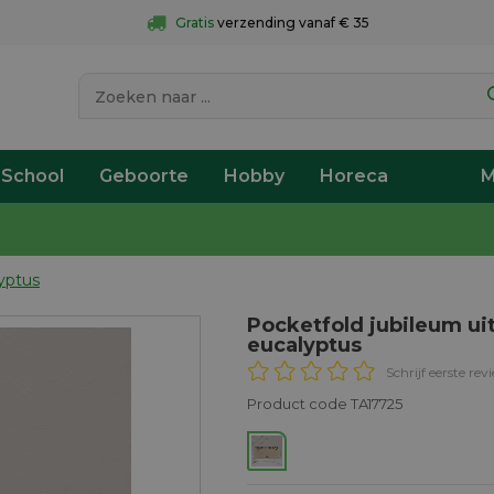
Gratis
 verzending vanaf € 35
 School
Geboorte
Hobby
Horeca
M
yptus
Pocketfold jubileum u
eucalyptus
Schrijf eerste rev
Product code TA17725