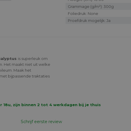
Grammage (g/m²): 300g
Foliedruk: None
Proefdruk mogelijk: Ja
calyptus
is superleuk om
um. Het maakt niet uit welke
jubileum. Maak het
met bijpassende traktaties
8u, zijn binnen 2 tot 4 werkdagen bij je thuis
Schrijf eerste review