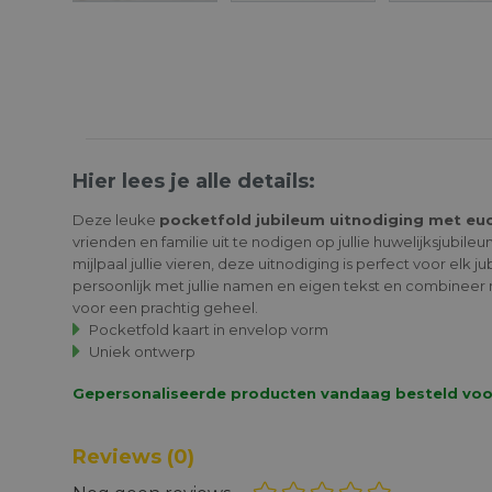
Hier lees je alle details:
Deze leuke
pocketfold jubileum uitnodiging met eu
vrienden en familie uit te nodigen op jullie huwelijksjubile
mijlpaal jullie vieren, deze uitnodiging is perfect voor elk 
persoonlijk met jullie namen en eigen tekst en combineer 
voor een prachtig geheel.
Pocketfold kaart in envelop vorm
Uniek ontwerp
Gepersonaliseerde producten vandaag besteld voor 1
Reviews
(0)