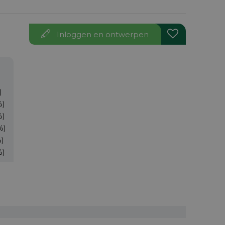
Inloggen en ontwerpen
)
%)
%)
%)
%)
%)