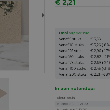
€ 2,21
Next
Deal
prijs per stuk
Vanaf 5
stuks
€ 3,58
Vanaf 10
stuks
€ 3,26
(-8%
Vanaf 25
stuks
€ 2,96
(-17
Vanaf 50
stuks
€ 2,82
(-21
Vanaf 75
stuks
€ 2,69
(-24
Vanaf 100
stuks
€ 2,45
(-31
Vanaf 200
stuks
€ 2,21
(-38
In een notendop:
Kleur: bruin
Breedte (cm): 21.00
Hoogte (cm): 10.00