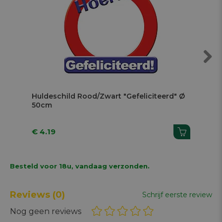
Next
Huldeschild Rood/Zwart "Gefeliciteerd" Ø
Dis
50cm
€ 4.19
€ 1
Besteld voor 18u, vandaag verzonden.
Reviews
(0)
Schrijf eerste review
Nog geen reviews