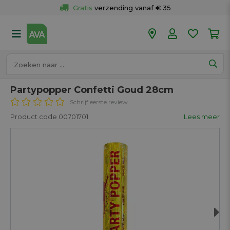
Gratis
 verzending vanaf € 35
Gratis
 ophalen en retour in je winkel
Meer dan 
50 winkels
Voor 18u besteld op werkdagen, 
vandaag verzonden.
Partypopper Confetti Goud 28cm
Schrijf eerste review
Product code 00701701
Lees meer
Next