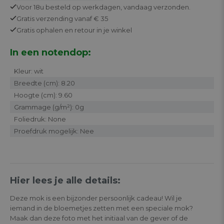
Voor 18u besteld op werkdagen,
vandaag verzonden.
Gratis
verzending vanaf € 35
Gratis
ophalen en retour in je winkel
In een notendop:
Kleur: wit
Breedte (cm): 8.20
Hoogte (cm): 9.60
Grammage (g/m²): 0g
Foliedruk: None
Proefdruk mogelijk: Nee
Hier lees je alle details:
Deze mok is een bijzonder persoonlijk cadeau! Wil je
iemand in de bloemetjes zetten met een speciale mok?
Maak dan deze foto met het initiaal van de gever of de