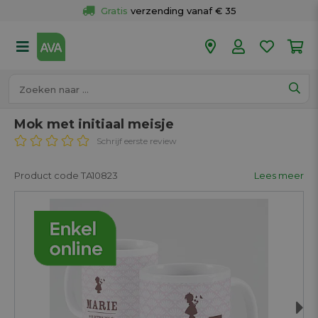
Gratis
 verzending vanaf € 35
Gratis
 ophalen en retour in je winkel
Meer dan 
50 winkels
Voor 18u besteld op werkdagen, 
vandaag verzonden.
Mok met initiaal meisje
Schrijf eerste review
Product code TA10823
Lees meer