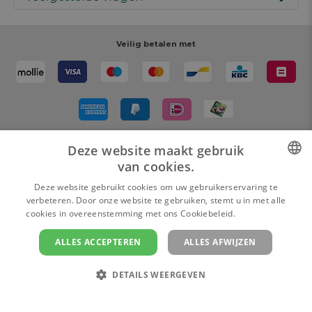
Werken bij AVA
Cadeaubon
Magazine AVA Moment
Je bestelling
Personal shopper
Winkels
Je betaling
Veilig betalen met
Maak je ontwerp
Resources
Je levering
Review schrijven
Je retour
Maak je ontwerp
Terugroepacties
Deze website maakt gebruik
Bezorgd door
van cookies.
DUTCH
Deze website gebruikt cookies om uw gebruikerservaring te
verbeteren. Door onze website te gebruiken, stemt u in met alle
FRENCH
cookies in overeenstemming met ons Cookiebeleid.
Lees verder
ALLES ACCEPTEREN
ALLES AFWIJZEN
Cookie instellingen
Privacy policy
Algemene verkoopsvoorwaarden
Colofon en disclaimer
DETAILS WEERGEVEN
Copyright
© 2026 www.ava.be | Powered by
Tilroy
Privacybeleid
Inloggen en ontwerpen
STRIKT NOODZAKELIJK
PRESTATIE