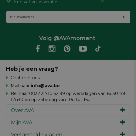
Een vat vol inspiratie
Volg @AVAmoment
Heb je een vraag?
Chat met ons
Mail naar
info@ava.be
Bel naar 0032 3 710 52 99 op werkdagen van 8u30 tot
17u30 en op zaterdag van 10u tot 16u.
Over AVA
Mijn AVA
Ons verhaal
Merken
Veelgestelde vragen
Inspiratie