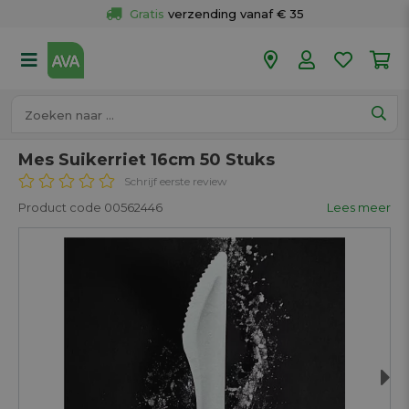
Gratis
 verzending vanaf € 35
Gratis
 ophalen en retour in je winkel
Meer dan 
50 winkels
Voor 18u besteld op werkdagen, 
vandaag verzonden.
Mes Suikerriet 16cm 50 Stuks
Schrijf eerste review
Product code 00562446
Lees meer
Next