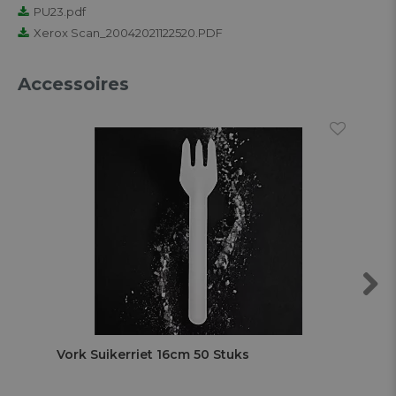
PU23.pdf
Xerox Scan_20042021122520.PDF
Accessoires
Next
Vork Suikerriet 16cm 50 Stuks
Lep