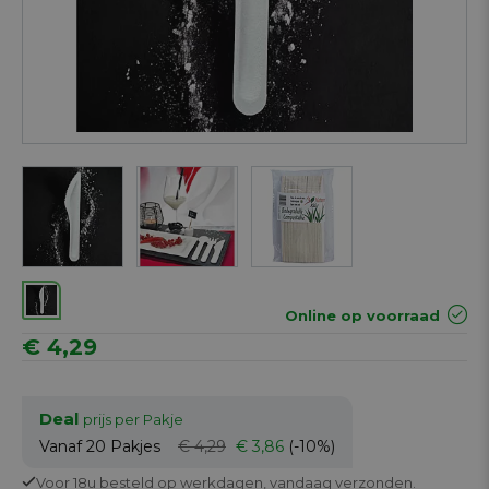
Online op voorraad
€ 4,29
Deal
prijs per Pakje
Vanaf 20
Pakjes
€ 4,29
€ 3,86
(-10%)
Voor 18u besteld op werkdagen,
vandaag verzonden.