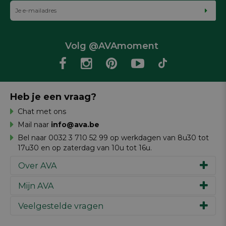
Volg @AVAmoment
Heb je een vraag?
Chat met ons
Mail naar
info@ava.be
Bel naar 0032 3 710 52 99 op werkdagen van 8u30 tot
17u30 en op zaterdag van 10u tot 16u.
Over AVA
Mijn AVA
Ons verhaal
Merken
Veelgestelde vragen
Inspiratie
Werken bij AVA
Cadeaubon
Magazine AVA Moment
Je bestelling