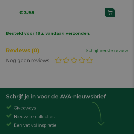
€ 3.98
€ 
Besteld voor 18u, vandaag verzonden.
Reviews
(0)
Schrijf eerste review
Nog geen reviews
Schrijf je in voor de AVA-nieuwsbrief
Giveaways
Nieuwste collecties
Een vat vol inspiratie