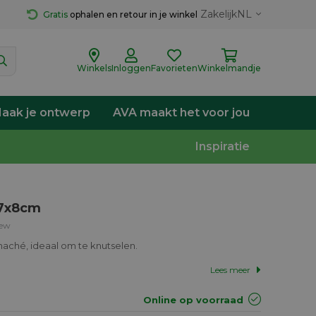
Zakelijk
NL
Gratis
 ophalen en retour in je winkel
Winkels
Inloggen
Favorieten
Winkelmandje
aak je ontwerp
AVA maakt het voor jou
Inspiratie
 7x8cm
iew
r-maché, ideaal om te knutselen.
Lees meer
Online op voorraad