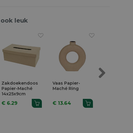
 ook leuk
Next
Zakdoekendoos
Vaas Papier-
Vaas Papier-
Papier-Maché
Maché Ring
Maché Dubbe
14x25x9cm
€ 6.29
€ 13.64
€ 12.80