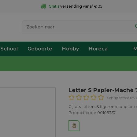
Gratis
 verzending vanaf € 35
 School
Geboorte
Hobby
Horeca
M
Letter S Papier-Maché
Schrijf eerste rev
Cijfers, letters & figuren in papie
Product code 00105357