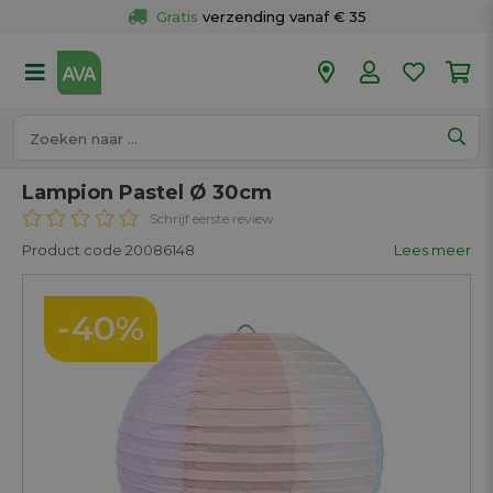
Gratis
 verzending vanaf € 35
Gratis
 ophalen en retour in je winkel
Meer dan 
50 winkels
Voor 18u besteld op werkdagen, 
vandaag verzonden.
Lampion Pastel Ø 30cm
Schrijf eerste review
Product code 20086148
Lees meer
-40%