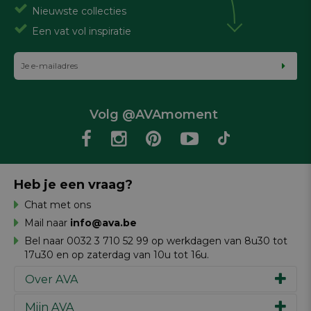
Nieuwste collecties
Een vat vol inspiratie
Volg @AVAmoment
Heb je een vraag?
Chat met ons
Mail naar
info@ava.be
Bel naar 0032 3 710 52 99 op werkdagen van 8u30 tot
17u30 en op zaterdag van 10u tot 16u.
Over AVA
Mijn AVA
Ons verhaal