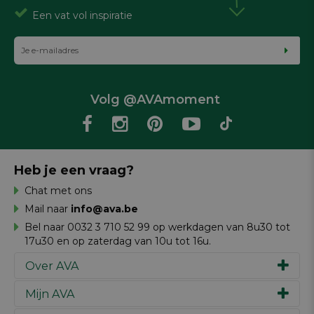
Een vat vol inspiratie
Volg @AVAmoment
Heb je een vraag?
Chat met ons
Mail naar
info@ava.be
Bel naar 0032 3 710 52 99 op werkdagen van 8u30 tot
17u30 en op zaterdag van 10u tot 16u.
Over AVA
Mijn AVA
Ons verhaal
Merken