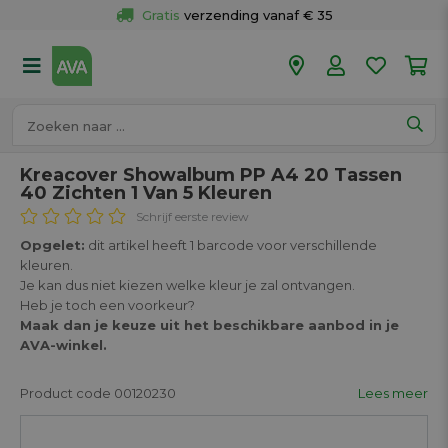
Gratis
 verzending vanaf € 35
Gratis
 ophalen en retour in je winkel
Meer dan 
50 winkels
Voor 18u besteld op werkdagen, 
vandaag verzonden.
Kreacover Showalbum PP A4 20 Tassen
40 Zichten 1 Van 5 Kleuren
Schrijf eerste review
Opgelet:
dit artikel heeft 1 barcode voor verschillende
kleuren.
Je kan dus niet kiezen welke kleur je zal ontvangen.
Heb je toch een voorkeur?
Maak dan je keuze uit het beschikbare aanbod in je
AVA-winkel.
Product code 00120230
Lees meer