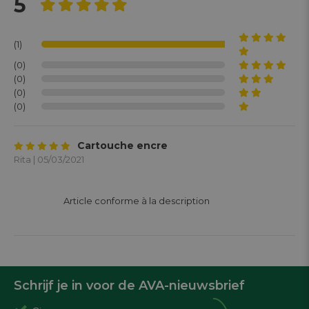
5
(1)
(0)
(0)
(0)
(0)
Cartouche encre
Rita | 05/03/2021
			Article conforme à la description 

Schrijf je in voor de AVA-nieuwsbrief