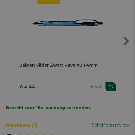
Next
Balpen Slider Zwart Rave XB 1,4mm
Bal
€ 4.44
€ 
€ 5.55
Besteld voor 18u, vandaag verzonden.
Reviews
(1)
Schrijf een review