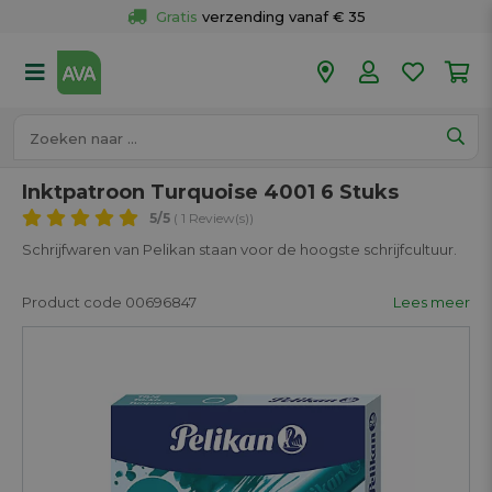
Gratis
 verzending vanaf € 35
Gratis
 ophalen en retour in je winkel
Meer dan 
50 winkels
Voor 18u besteld op werkdagen, 
vandaag verzonden.
Inktpatroon Turquoise 4001 6 Stuks
5
/5
( 1 Review(s))
Schrijfwaren van Pelikan staan voor de hoogste schrijfcultuur.
Product code 00696847
Lees meer