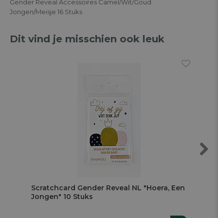
Gender Reveal Accessoires Camel/Wit/Goud
Jongen/Meisje 16 Stuks
Dit vind je misschien ook leuk
Next
Scratchcard Gender Reveal NL "Hoera, Een
Scr
Jongen" 10 Stuks
Mei