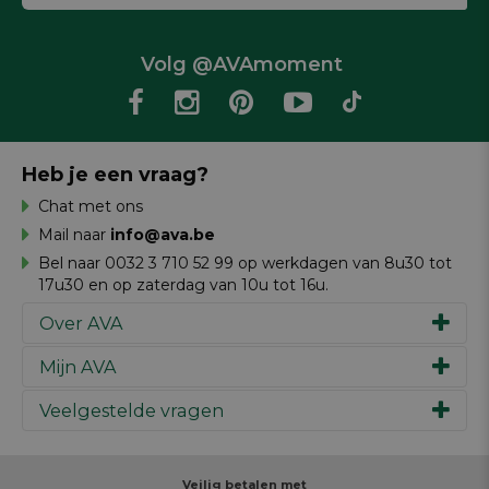
Volg @AVAmoment
Heb je een vraag?
Chat met ons
Mail naar
info@ava.be
Bel naar 0032 3 710 52 99 op werkdagen van 8u30 tot
17u30 en op zaterdag van 10u tot 16u.
Over AVA
Mijn AVA
Ons verhaal
Merken
Veelgestelde vragen
Inspiratie
Werken bij AVA
Cadeaubon
Magazine AVA Moment
Je bestelling
Personal shopper
Winkels
Je betaling
Veilig betalen met
Maak je ontwerp