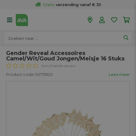
Gratis
 verzending vanaf € 35
Gratis
 ophalen en retour in je winkel
Meer dan 
50 winkels
Voor 18u besteld op werkdagen, 
vandaag verzonden.
Gender Reveal Accessoires
Camel/Wit/Goud Jongen/Meisje 16 Stuks
Schrijf eerste review
Product code 00715920
Lees meer