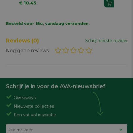
€ 10.45
€ 
Besteld voor 18u, vandaag verzonden.
Reviews
(0)
Schrijf eerste review
Nog geen reviews
Schrijf je in voor de AVA-nieuwsbrief
Giveaways
Nieuwste collecties
Een vat vol inspiratie