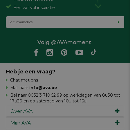
Een vat vol inspiratie
Volg @AVAmoment
Heb je een vraag?
Chat met ons
Mail naar
info@ava.be
Bel naar 0032 3 710 52 99 op werkdagen van 8u30 tot
17u30 en op zaterdag van 10u tot 16u.
Over AVA
Mijn AVA
Ons verhaal
Merken