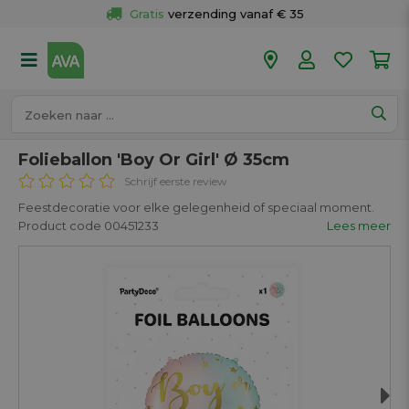
Gratis
 verzending vanaf € 35
Gratis
 ophalen en retour in je winkel
Meer dan 
50 winkels
Voor 18u besteld op werkdagen, 
vandaag verzonden.
Folieballon 'Boy Or Girl' Ø 35cm
Schrijf eerste review
Feestdecoratie voor elke gelegenheid of speciaal moment.
Product code 00451233
Lees meer