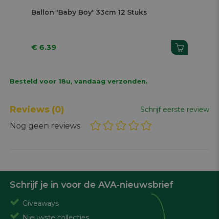
Ballon 'Baby Boy' 33cm 12 Stuks
Bui
2,
€ 6.39
€ 
Besteld voor 18u, vandaag verzonden.
Reviews
(0)
Schrijf eerste review
Nog geen reviews
Schrijf je in voor de AVA-nieuwsbrief
Giveaways
Nieuwste collecties