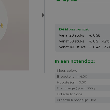
Next
Deal
prijs per stuk
Vanaf 20
stuks
€ 0,58
Vanaf 60
stuks
€ 0,51
(-12%
Vanaf 160
stuks
€ 0,43
(-25
In een notendop:
Kleur: colore
Breedte (cm): 4.00
Hoogte (cm): 0.00
Grammage (g/m²): 350g
Foliedruk: None
Proefdruk mogelijk: Nee