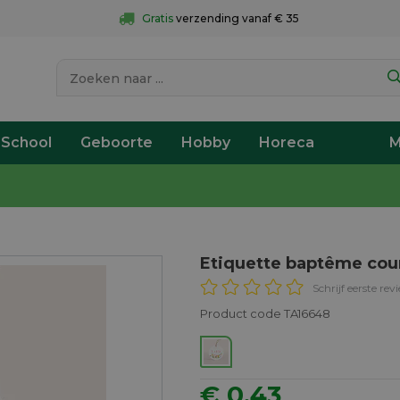
Gratis
 verzending vanaf € 35
 School
Geboorte
Hobby
Horeca
M
Etiquette baptême cou
Schrijf eerste rev
Product code TA16648
€ 0,43