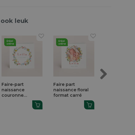
 ook leuk
Next
Faire-part
Faire part
Sticker bapt
naissance
naissance floral
couronne
couronne
format carré
printanière
printanière