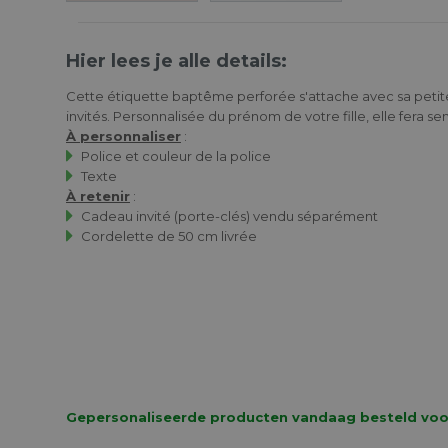
Hier lees je alle details:
Cette étiquette baptême perforée s'attache avec sa peti
invités. Personnalisée du prénom de votre fille, elle fera se
À personnaliser
:
Police et couleur de la police
Texte
À retenir
:
Cadeau invité (porte-clés) vendu séparément
Cordelette de 50 cm livrée
Gepersonaliseerde producten vandaag besteld voor 1