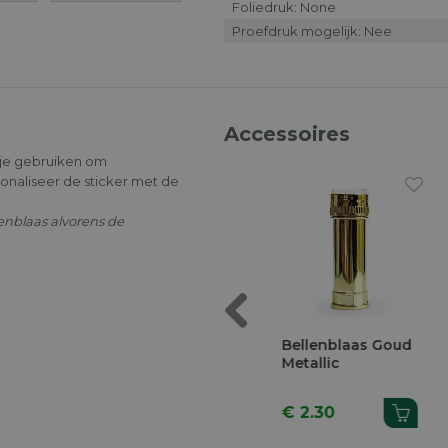
Foliedruk: None
Proefdruk mogelijk: Nee
Accessoires
 je gebruiken om
sonaliseer de sticker met de
lenblaas alvorens de
Previous
laas Roze
Bellenblaas Wit
Bellenblaas Goud
Metallic
€ 0.93
€ 2.30