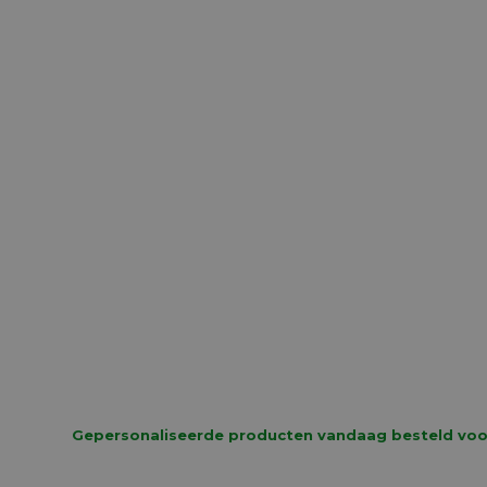
Kleurrijk label met
Hippe 
naam en strepen
uitnodi
streepje
Gepersonaliseerde producten vandaag besteld voor 1