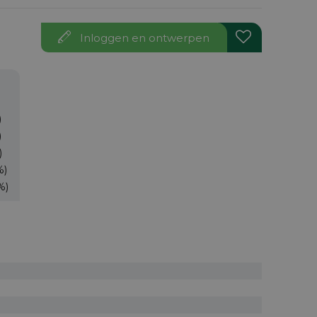
Inloggen en ontwerpen
)
)
)
%)
%)