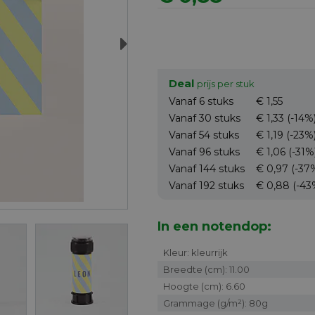
Next
Deal
prijs per stuk
Vanaf 6
stuks
€ 1,55
Vanaf 30
stuks
€ 1,33
(-14%
Vanaf 54
stuks
€ 1,19
(-23%
Vanaf 96
stuks
€ 1,06
(-31%
Vanaf 144
stuks
€ 0,97
(-37
Vanaf 192
stuks
€ 0,88
(-43
In een notendop:
Kleur: kleurrijk
Breedte (cm): 11.00
Hoogte (cm): 6.60
Grammage (g/m²): 80g