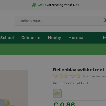
Gratis
 verzending vanaf € 35
 School
Geboorte
Hobby
Horeca
M
Bellenblaaswikkel met
Schrijf eerste rev
Product code TA18338
€ 0,88