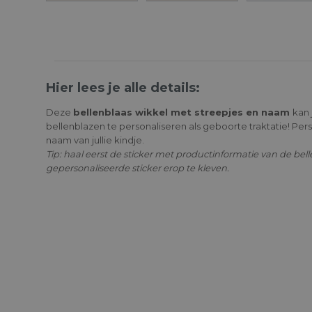
Hier lees je alle details:
Deze
bellenblaas wikkel met streepjes en naam
kan
bellenblazen te personaliseren als geboorte traktatie! Per
naam van jullie kindje.
Tip: haal eerst de sticker met productinformatie van de bel
gepersonaliseerde sticker erop te kleven.
Bellenblaas Blauw
Bellenb
€ 0.93
€ 0.93