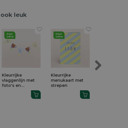
 ook leuk
Next
Kleurrijke
Kleurrijke
Ronde
vlaggenlijn met
menukaart met
naamsticker
foto's en
strepen
streepjes (4,
streepjes