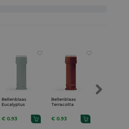
Next
Bellenblaas
Bellenblaas
Bellenblaas
Eucalyptus
Terracotta
Transparant 
Beige Dopje
€ 0.93
€ 0.93
€ 0.93