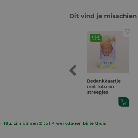
Dit vind je misschien
Previous
communie
Afgerond
Bedankkaartje
ging met
snoepzakje
met foto en
s
colorblock met
streepjes
foto
8u, zijn binnen 2 tot 4 werkdagen bij je thuis