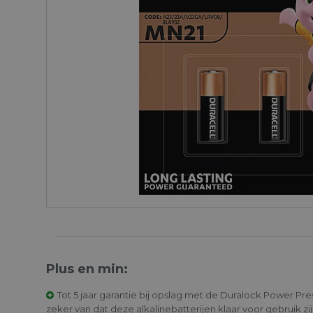
Plus en min:
Tot 5 jaar garantie bij opslag met de Duralock Power Pre
zeker van dat deze alkalinebatterijen klaar voor gebruik z