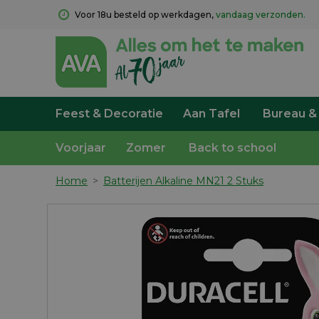
Voor 18u besteld op werkdagen, 
vandaag verzonden.
Feest & Decoratie
Aan Tafel
Bureau &
Voorjaar
Zomer
Back to school
Home
>
Batterijen Alkaline MN21 2 Stuks